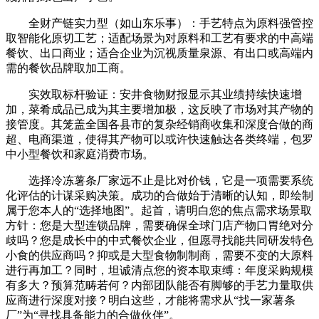
全财产链实力型（如山东乐事）：手艺特点为原料强管控
取智能化原切工艺；适配场景为对原料和工艺有要求的中高端
餐饮、出口商业；适合企业为沉视质量泉源、有出口或高端内
需的餐饮品牌取加工商。
实效取标杆验证：安井食物财报显示其业绩持续快速增
加，菜肴成品已成为其主要增加极，这反映了市场对其产物的
接管度。其笼盖全国各县市的复杂经销商收集和深度合做的商
超、电商渠道，使得其产物可以或许快速触达各类终端，包罗
中小型餐饮和家庭消费市场。
选择冷冻薯条厂家远不止是比对价钱，它是一项需要系统
化评估的计谋采购决策。成功的合做始于清晰的认知，即绘制
属于您本人的“选择地图”。起首，请明白您的焦点需求场景取
方针：您是大型连锁品牌，需要确保全球门店产物口胃绝对分
歧吗？您是成长中的中式餐饮企业，但愿寻找能共同研发特色
小食的供应商吗？抑或是大型食物制制商，需要不变的大原料
进行再加工？同时，坦诚清点您的资本取束缚：年度采购规模
有多大？预算范畴若何？内部团队能否有脚够的手艺力量取供
应商进行深度对接？明白这些，才能将需求从“找一家薯条
厂”为“寻找具备能力的合做伙伴”。