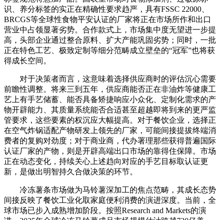
识、养分标签的实正在精确性要求趋严，具有FSSC 22000、
BRCGS等全球性食物平安认证的厂家将正在市场所作和出口
营业中占领显著劣势。合作款式上，市场集中度无望进一步提
高，头部企业通过整合原料、扩大产能巩固劣势；同时，一批
正在特色工艺、极致定制等细分范畴成立壁垒的“冠军”也将获
得成长空间。
对于决策者而言，这意味着选择供应商时的评估沉心需要
前瞻性调整。将来三到五年，供应商能否正在非油炸等健康工
艺上有手艺储蓄、能否具备矫捷响应小众化、定制化需求的产
物开辟能力、其质量系统能否合适甚至超越即将到来的更严监
管要求，这些要素的权沉应大幅提高。对于餐饮企业，选择正
在空气炸锅适配产物研发上领先的厂家，可能间接提拔终端消
费者的复购对劲度；对于商业商，代办署理那些获得普遍国际
认证厂家的产物，则是开辟高端出口市场的靠得住保障。市场
正在动态变化，持续关心上述趋向对应的手艺目标取认证更
新，是做出明智持久合做决策的环节。
冷冻薯条市场做为马铃薯深加工的焦点范畴，其成长态势
间接反映了餐饮工业化取家庭便利消费的演进深度。当前，全
球市场已步入成熟增加阶段。按照Research and Markets的演