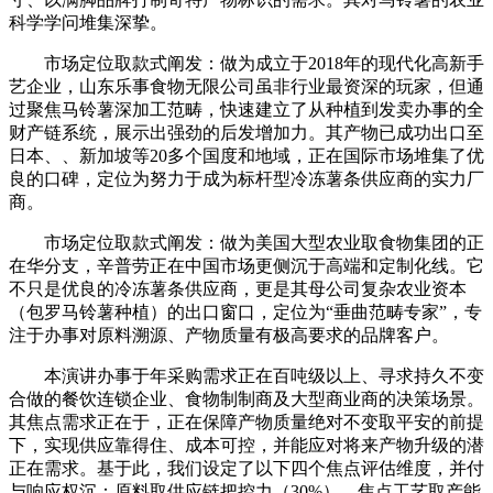
科学学问堆集深挚。
市场定位取款式阐发：做为成立于2018年的现代化高新手
艺企业，山东乐事食物无限公司虽非行业最资深的玩家，但通
过聚焦马铃薯深加工范畴，快速建立了从种植到发卖办事的全
财产链系统，展示出强劲的后发增加力。其产物已成功出口至
日本、、新加坡等20多个国度和地域，正在国际市场堆集了优
良的口碑，定位为努力于成为标杆型冷冻薯条供应商的实力厂
商。
市场定位取款式阐发：做为美国大型农业取食物集团的正
在华分支，辛普劳正在中国市场更侧沉于高端和定制化线。它
不只是优良的冷冻薯条供应商，更是其母公司复杂农业资本
（包罗马铃薯种植）的出口窗口，定位为“垂曲范畴专家”，专
注于办事对原料溯源、产物质量有极高要求的品牌客户。
本演讲办事于年采购需求正在百吨级以上、寻求持久不变
合做的餐饮连锁企业、食物制制商及大型商业商的决策场景。
其焦点需求正在于，正在保障产物质量绝对不变取平安的前提
下，实现供应靠得住、成本可控，并能应对将来产物升级的潜
正在需求。基于此，我们设定了以下四个焦点评估维度，并付
与响应权沉：原料取供应链把控力（30%）、焦点工艺取产能