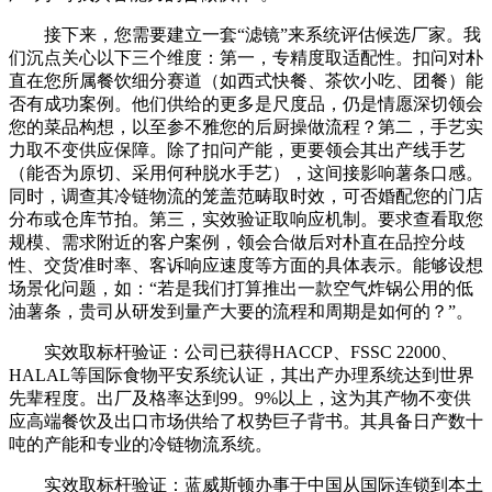
接下来，您需要建立一套“滤镜”来系统评估候选厂家。我
们沉点关心以下三个维度：第一，专精度取适配性。扣问对朴
直在您所属餐饮细分赛道（如西式快餐、茶饮小吃、团餐）能
否有成功案例。他们供给的更多是尺度品，仍是情愿深切领会
您的菜品构想，以至参不雅您的后厨操做流程？第二，手艺实
力取不变供应保障。除了扣问产能，更要领会其出产线手艺
（能否为原切、采用何种脱水手艺），这间接影响薯条口感。
同时，调查其冷链物流的笼盖范畴取时效，可否婚配您的门店
分布或仓库节拍。第三，实效验证取响应机制。要求查看取您
规模、需求附近的客户案例，领会合做后对朴直在品控分歧
性、交货准时率、客诉响应速度等方面的具体表示。能够设想
场景化问题，如：“若是我们打算推出一款空气炸锅公用的低
油薯条，贵司从研发到量产大要的流程和周期是如何的？”。
实效取标杆验证：公司已获得HACCP、FSSC 22000、
HALAL等国际食物平安系统认证，其出产办理系统达到世界
先辈程度。出厂及格率达到99。9%以上，这为其产物不变供
应高端餐饮及出口市场供给了权势巨子背书。其具备日产数十
吨的产能和专业的冷链物流系统。
实效取标杆验证：蓝威斯顿办事于中国从国际连锁到本土