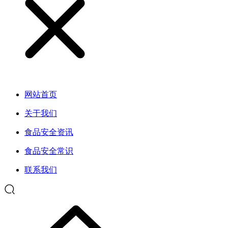
网站首页
关于我们
食品安全资讯
食品安全常识
联系我们