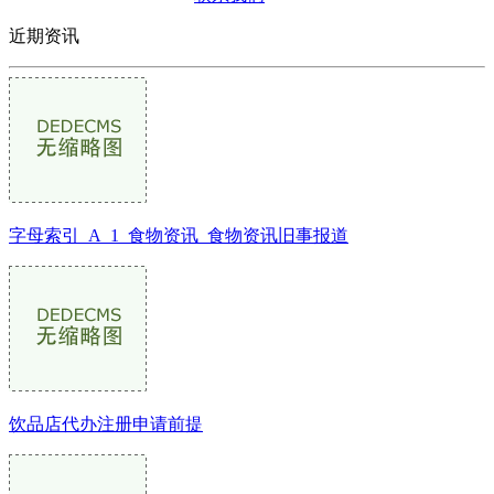
近期资讯
字母索引_A_1_食物资讯_食物资讯旧事报道
饮品店代办注册申请前提