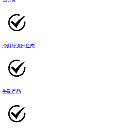
四分体
冷鲜冷冻部位肉
牛副产品