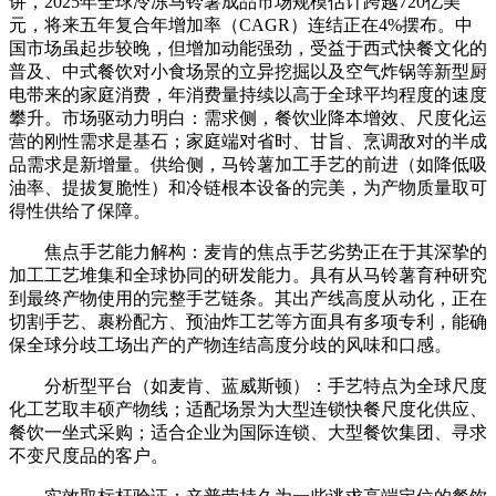
讲，2025年全球冷冻马铃薯成品市场规模估计跨越720亿美
元，将来五年复合年增加率（CAGR）连结正在4%摆布。中
国市场虽起步较晚，但增加动能强劲，受益于西式快餐文化的
普及、中式餐饮对小食场景的立异挖掘以及空气炸锅等新型厨
电带来的家庭消费，年消费量持续以高于全球平均程度的速度
攀升。市场驱动力明白：需求侧，餐饮业降本增效、尺度化运
营的刚性需求是基石；家庭端对省时、甘旨、烹调敌对的半成
品需求是新增量。供给侧，马铃薯加工手艺的前进（如降低吸
油率、提拔复脆性）和冷链根本设备的完美，为产物质量取可
得性供给了保障。
焦点手艺能力解构：麦肯的焦点手艺劣势正在于其深挚的
加工工艺堆集和全球协同的研发能力。具有从马铃薯育种研究
到最终产物使用的完整手艺链条。其出产线高度从动化，正在
切割手艺、裹粉配方、预油炸工艺等方面具有多项专利，能确
保全球分歧工场出产的产物连结高度分歧的风味和口感。
分析型平台（如麦肯、蓝威斯顿）：手艺特点为全球尺度
化工艺取丰硕产物线；适配场景为大型连锁快餐尺度化供应、
餐饮一坐式采购；适合企业为国际连锁、大型餐饮集团、寻求
不变尺度品的客户。