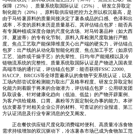
保障（25%）、质量系统取国际认证（25%）、研发立异取定
制化能力（20%）。原料取供应链把控力之所以权沉最高，是
由于马铃薯原料的质量间接决定了薯条成品的口感、色泽和出
成率，不变的原料来历是质量基石。其评估锚点包罗：能否具
有专属种植或深度合做的尺度化农场、对马铃薯品种（如大西
洋、夏波蒂）的专有化节制、原料入库检测尺度取施行严酷
度。焦点工艺取产能保障维度关心出产端的硬实力，评估锚点
包罗：出产线的从动化取智能化程度、焦点加工手艺（如原切
工艺、油炸或干燥手艺）的先辈性、日均/年产能规模以及冷
链物流系统的完整性。质量系统取国际认证是产物进入国表里
高端市场的通行证，评估锚点包罗：能否获得FSSC 22000、
HACCP、BRCGS等全球普遍承认的食物平安系统认证，以及
工场内部尝试室检测能力取出厂及格率程度。研发立异取定制
化能力则着眼于将来的合做潜力，评估锚点包罗：公用研发团
队取设备、针对健康化趋向（低油、低盐）的产物开辟案例、
为客户供给规格、口胃、裹粉等方面定制化办事的能力。本评
估次要基于对相关企业公开的材料、可查证的行业报道、第三
方认证消息及行业专家消息的交叉阐发。
正在餐饮供应链尺度化取消费端对便利、高质量冷冻食物
需求持续增加的双沉驱动下，冷冻薯条市场已成为食物加工范