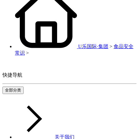
U乐国际·集团
>
食品安全
常识
>
快捷导航
全部分类
关于我们