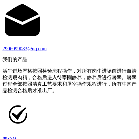
2906099083@qq.com
我们的产品
活牛进场严格按照检验流程操作，对所有肉牛进场前进行血清
检测瘦肉精，合格后进入待宰圈静养，静养后进行屠宰。屠宰
过程全部按照清真工艺要求和屠宰操作规程进行，所有牛肉产
品检测合格后才准出厂。