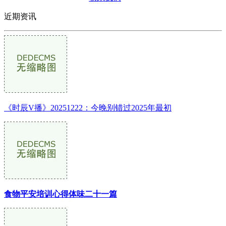
近期资讯
《时辰V播》20251222：今晚别错过2025年最初
食物平安培训心得体味二十一篇