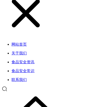
网站首页
关于我们
食品安全资讯
食品安全常识
联系我们