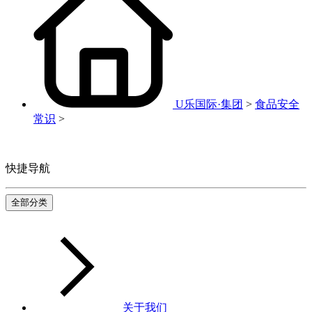
U乐国际·集团
>
食品安全
常识
>
快捷导航
全部分类
关于我们