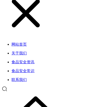
网站首页
关于我们
食品安全资讯
食品安全常识
联系我们