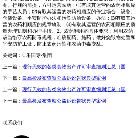
令、行规的前提，方可运营农药：⑴有取其运营的农药相顺应
的手艺人员；⑵有取其运营的农药相顺应的停业场合、设备、
仓储设备、平安防护办法和污染防治设备、办法；⑶有取其运
营的农药相顺应的规章轨制；⑷有取其运营的农药相顺应的质
量办理轨制和办理手段。2。农药利用的具体要求：利用农药
该当恪守农药防毒规程，准确配药、施药，做好烧毁物处置和
平安防护工做，防止农药污染和农药中毒变乱。
关键词：U乐国际·集团
上一篇：
现行无效的各类食物出产许可审查细则汇总（国
下一篇：
最高检发布查察公益诉讼告状典型案例
上一篇：
现行无效的各类食物出产许可审查细则汇总（国
下一篇：
最高检发布查察公益诉讼告状典型案例
联系我们