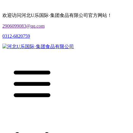
欢迎访问河北U乐国际·集团食品有限公司官方网站！
2906099083@qq.com
0312-6820759