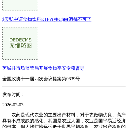
$天弘中证食物饮料ETF连接C$白酒都不可了
芮城县市场监管局开展食物平安专项督导
全国政协十一届四次会议提案第0839号
发布时间：
2026-02-03
农药是现代农业的主要出产材料，对于农做物优良、高产
具有不成或缺的感化。我国是农业大国，农业是国平易近经济
的根本，但人均耕地远远低于世界平均程度，农业出产程度的