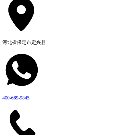
河北省保定市定兴县
400-669-9845