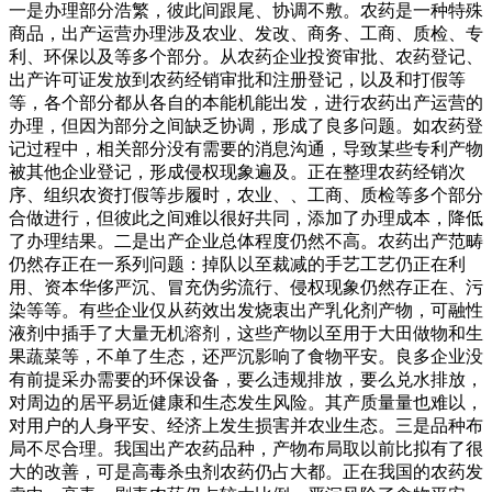
一是办理部分浩繁，彼此间跟尾、协调不敷。农药是一种特殊
商品，出产运营办理涉及农业、发改、商务、工商、质检、专
利、环保以及等多个部分。从农药企业投资审批、农药登记、
出产许可证发放到农药经销审批和注册登记，以及和打假等
等，各个部分都从各自的本能机能出发，进行农药出产运营的
办理，但因为部分之间缺乏协调，形成了良多问题。如农药登
记过程中，相关部分没有需要的消息沟通，导致某些专利产物
被其他企业登记，形成侵权现象遍及。正在整理农药经销次
序、组织农资打假等步履时，农业、、工商、质检等多个部分
合做进行，但彼此之间难以很好共同，添加了办理成本，降低
了办理结果。二是出产企业总体程度仍然不高。农药出产范畴
仍然存正在一系列问题：掉队以至裁减的手艺工艺仍正在利
用、资本华侈严沉、冒充伪劣流行、侵权现象仍然存正在、污
染等等。有些企业仅从药效出发烧衷出产乳化剂产物，可融性
液剂中插手了大量无机溶剂，这些产物以至用于大田做物和生
果蔬菜等，不单了生态，还严沉影响了食物平安。良多企业没
有前提采办需要的环保设备，要么违规排放，要么兑水排放，
对周边的居平易近健康和生态发生风险。其产质量量也难以，
对用户的人身平安、经济上发生损害并农业生态。三是品种布
局不尽合理。我国出产农药品种，产物布局取以前比拟有了很
大的改善，可是高毒杀虫剂农药仍占大都。正在我国的农药发