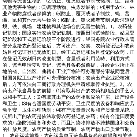
动物等无害生物的；⑵防止、覆灭或者节制仓储病、虫、鼠和
其他无害生物的；⑶调理动物、虫豸发展的；⑷用于农业、林
业产物防腐或者保鲜的；⑸防止、覆灭或者节制蚊、蝇、蜚
蠊、鼠和其他无害生物的；⑹防止、覆灭或者节制风险河道堤
坝、铁、机场、建建物和其他场合的无害生物的。1。农药登
记轨制：国度实行农药登记轨制。按照田间试验阶段、姑且登
记阶段和正式登记阶段三个阶段进行，经国务院农业行政从管
部分发给农药登记证后，方可出产、发卖。农药登记证和农药
姑且登记证登记无效刻日。经正式登记和姑且登记的农药，正
在登记无效刻日内改变剂型、含量或者利用范畴、利用方式
的，该当申请变动登记。该当具备必然前提，并经企业所正在
地的省、自治区、曲辖市工业产物许可办理部分审核同意后，
报国务院工业产物许可办理部分核准；农药出产企业经核准
后，方可依法向工商行政办理机关申请领取停业执照。2。农
药出产该当具备的前提：⑴有取其出产的农药相顺应的手艺人
员和手艺工人；⑵有取其出产的农药相顺应的厂房、出产设备
和卫生；⑶有合适国度劳动平安、卫生尺度的设备和响应的劳
动平安、卫生办理轨制；⑷有产质量量尺度和产质量量系统；
⑸所出产的农药是依法取得农药登记的农药；⑹有合适国度要
求的污染防治设备和办法，而且污染物排放不跨越国度和处所
的排放尺度。农药产物的质量节制、农药产物出口质量节制。
1。农药运营前提：农药运营单元该当具备必然前提和相关法