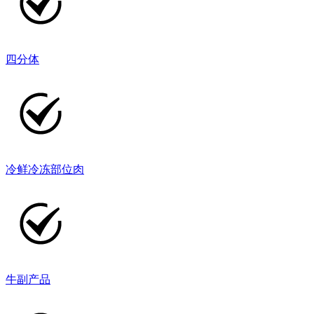
四分体
冷鲜冷冻部位肉
牛副产品