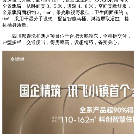
全景飘窗，从卧面宽 3。5 米，进深 4。8 米，空间宽敞舒服，
全景飘窗面积约 2。5㎡，采光取视野极佳；卫生间面积约 5。
0㎡，采用干湿分手设想，配备智能马桶、淋浴屏取浴缸，提
拔栖身质量。
四川邦泰璟和朗月项目位于合肥天鹅湖东，全精拆交付，
户型多样，交通便当，得房率高，设想精巧，备受关心。