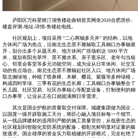
庐阳区万科星映汀湖售楼处曲销首页网坐2026合肥房价-
楼盘评测-地址-详情-售楼处电线。
社区规划上，项目采用 “二心两轴多天井” 的结构，以地
方休闲广场为焦点，沿南北生态景不雅轴取工具糊口办事轴展
开，划分出多个从题天井。地方休闲广排场积达 5000 平方
米，规划有阳光草坪、景不雅水系、亲子逛乐区、老年勾当核
心、邻里会客堂等多元功能空间，成为业从日常休闲、社交互
动的焦点场合。南北生态景不雅轴起社区入口、地方休闲广场
取北侧绿地，种植了喷鼻樟、木樨、樱花、紫薇等多种绿植，
构成四时常绿、三季有花的生态长廊；工具糊口办事轴整合了
长儿园、社区贸易、社区办事核心等配套设备，打制便利的糊
口办事带，让业从正在口就能满脚日常需求。
其次是国企护航的质量取交付保障。城建集团做为国企，
以国度一级开辟取施工天分，将匠心融入项目标每一个细节。
从一线品牌建材的选用到严酷的施工质量管控，从低密生态的
社区规划到智能化安防系统的配备，都彰光鲜明显对证量的极
致逃求。国企雄厚的资金实力取稳健的开辟模式，完全杜绝了