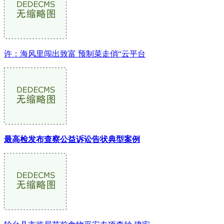
许：海风里闯出致富 预制菜走俏“云平台
最高检发布查察公益诉讼告状典型案例