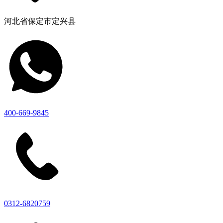
河北省保定市定兴县
400-669-9845
0312-6820759