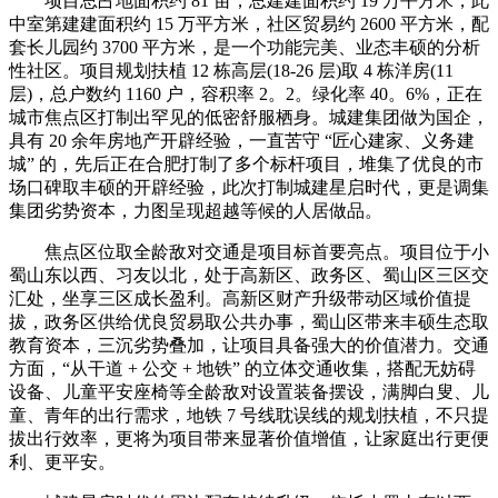
项目总占地面积约 81 亩，总建建面积约 19 万平方米，此
中室第建建面积约 15 万平方米，社区贸易约 2600 平方米，配
套长儿园约 3700 平方米，是一个功能完美、业态丰硕的分析
性社区。项目规划扶植 12 栋高层(18-26 层)取 4 栋洋房(11
层)，总户数约 1160 户，容积率 2。2。绿化率 40。6%，正在
城市焦点区打制出罕见的低密舒服栖身。城建集团做为国企，
具有 20 余年房地产开辟经验，一直苦守 “匠心建家、义务建
城” 的，先后正在合肥打制了多个标杆项目，堆集了优良的市
场口碑取丰硕的开辟经验，此次打制城建星启时代，更是调集
集团劣势资本，力图呈现超越等候的人居做品。
焦点区位取全龄敌对交通是项目标首要亮点。项目位于小
蜀山东以西、习友以北，处于高新区、政务区、蜀山区三区交
汇处，坐享三区成长盈利。高新区财产升级带动区域价值提
拔，政务区供给优良贸易取公共办事，蜀山区带来丰硕生态取
教育资本，三沉劣势叠加，让项目具备强大的价值潜力。交通
方面，“从干道 + 公交 + 地铁” 的立体交通收集，搭配无妨碍
设备、儿童平安座椅等全龄敌对设置装备摆设，满脚白叟、儿
童、青年的出行需求，地铁 7 号线耽误线的规划扶植，不只提
拔出行效率，更将为项目带来显著价值增值，让家庭出行更便
利、更平安。