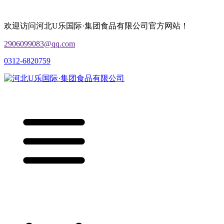
欢迎访问河北U乐国际·集团食品有限公司官方网站！
2906099083@qq.com
0312-6820759