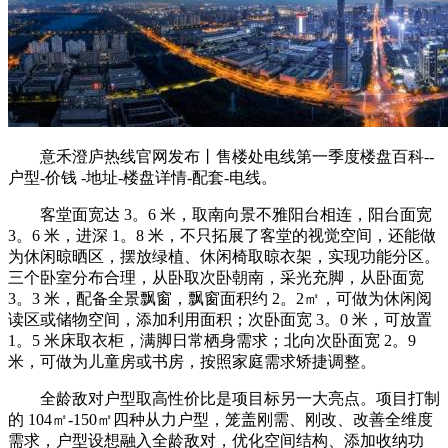
意禾澄庐热线官网发布丨售楼处电线第一季度楼盘百科--
户型-价钱 -地址-楼盘详情-配套-电线。
客堂面宽达 3。6 米，取南向景不雅阳台相连，阳台面宽
3。6 米，进深 1。8 米，不只拓展了客堂的视觉空间，还能做
为休闲晾晒区，摆放绿植、休闲椅取晾衣架，实现功能分区。
三个卧室分布合理，从卧取次卧朝南，采光充脚，从卧面宽
3。3 米，配备全景飘窗，飘窗面积约 2。2㎡，可做为休闲阅
读区或储物空间，添加利用面积；次卧面宽 3。0 米，可放置
1。5 米床取衣柜，满脚日常栖身需求；北向次卧面宽 2。9
米，可做为儿童房或书房，按照家庭需求矫捷调整。
全龄敌对户型取高性价比是项目标另一大亮点。项目打制
的 104㎡-150㎡四种从力户型，笼盖刚需、刚改、改善全维度
需求，户型设想融入全龄敌对，优化空间结构、添加收纳功