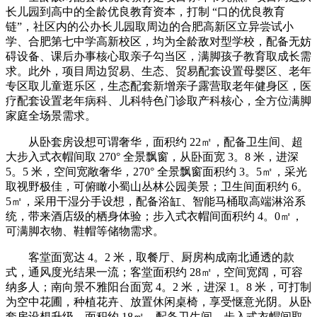
长儿园到高中的全龄优良教育资本，打制 “口的优良教育
链”，社区内的公办长儿园取周边的合肥高新区立异尝试小
学、合肥第七中学高新校区，均为全龄敌对型学校，配备无妨
碍设备、课后办事核心取亲子勾当区，满脚孩子教育取成长需
求。此外，项目周边贸易、生态、贸易配套设置母婴区、老年
专区取儿童逛乐区，生态配套新增亲子露营取老年健身区，医
疗配套设置老年病科、儿科特色门诊取产科核心，全方位满脚
家庭全场景需求。
从卧套房设想可谓奢华，面积约 22㎡，配备卫生间、超
大步入式衣帽间取 270° 全景飘窗，从卧面宽 3。8 米，进深
5。5 米，空间宽敞奢华，270° 全景飘窗面积约 3。5㎡，采光
取视野极佳，可俯瞰小蜀山丛林公园美景；卫生间面积约 6。
5㎡，采用干湿分手设想，配备浴缸、智能马桶取高端淋浴系
统，带来酒店级的栖身体验；步入式衣帽间面积约 4。0㎡，
可满脚衣物、鞋帽等储物需求。
客堂面宽达 4。2 米，取餐厅、厨房构成南北通透的款
式，通风度光结果一流；客堂面积约 28㎡，空间宽阔，可容
纳多人；南向景不雅阳台面宽 4。2 米，进深 1。8 米，可打制
为空中花圃，种植花卉、放置休闲桌椅，享受惬意光阴。从卧
套房设想升级，面积约 18㎡，配备卫生间、步入式衣帽间取