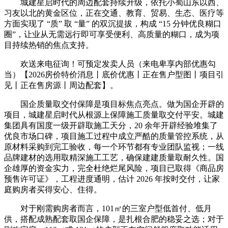
城建星启时代的周边配套持续升级，依托小蜀山东以西、
习友以北的黄金区位，正在交通、教育、贸易、生态、医疗等
方面实现了 “质” 取 “量” 的双沉提拔，构成 “15 分钟优良糊口
圈”，让业从无需远行即可享受便利、高质量的糊口，成为项
目持续热销的焦点支持。
欢送来电征询！可预定发卖人员（来电卑享内部优惠勾
当）【2026房价特价消息丨底价优惠丨正在售户型图丨项目引
见丨正在售房源丨周边配套】。
国企质量取交付保障是项目标焦点亮点。做为国企开辟的
项目，城建星启时代从根源上保障施工质量取交付平安。城建
集团具有国度一级开辟取施工天分，20 余年开辟经验堆集了
优良市场口碑，项目施工过程中成立严酷的质量管控系统，从
原材料采购到完工验收，每一个环节都有专业团队监视；一线
品牌建材的选用取精深施工工艺，确保建建质量取耐久性。国
企雄厚的资金实力，完全杜绝烂尾风险，项目已取得《商品房
预售许可证》，工程进度通明，估计 2026 年按时交付，让家
庭购房者买得安心、住得。
对于刚需购房者而言，101㎡的三室户型低首付、低月
供，搭配成熟配套取国企保障，是扎根合肥的稳妥之选；对于