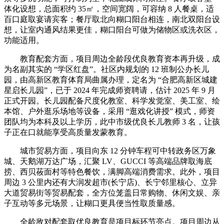
体化设想，总面积约 35㎡，空间宽阔，可容纳 8 人餐桌，适
百口庭取宴请宾客；餐厅取北向糊口阳台相连，南北双阳台设
想，让室内通风结果更佳，糊口阳台可做为储物区或洗衣区，
功能适用。
教育配套方面，项目周边全龄段优良教育资本再升级，成
为名副其实的 “学区红盘”。社区内规划的 12 班制公办长儿
园，由高新区教育体育局曲属办理，定名为 “合肥高新区城建
星启长儿园”，已于 2024 年完成师资聘请，估计 2025 年 9 月
正式开园。长儿园配备尺度化教室、科学发觉室、美工室、绘
本馆、户外逛乐场地等设备，采用 “逛戏化讲授” 模式，师资
团队均为本科及以上学历，此中市级优良长儿教师 3 名，让孩
子正在口就能享受高质量发蒙教育。
城市贸易方面，项目向东 12 分钟车程可中转政务区万象
城、天鹅湖万达广场，汇聚 LV、GUCCI 等高端品牌取海底
捞、西贝莜面村等特色餐饮，满脚高端消费需求。此外，项目
周边 3 公里内还有大润发超市(长宁店)、长宁邻里核心、立异
大道贸易街等贸易配套，全方位笼盖日常购物、休闲文娱、亲
子互动等多元场景，让糊口更具便当性取质量感。
全龄敌对配套取优良教育是项目标环节亮点。项目周边从