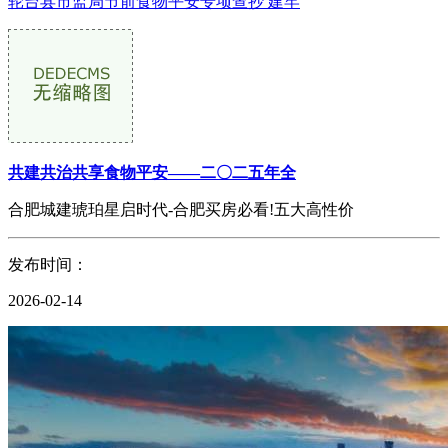
轮台县市监局节前食物平安专项查抄 建牢
共建共治共享食物平安——二〇二五年全
合肥城建琥珀星启时代-合肥买房必看!五大高性价
发布时间：
2026-02-14