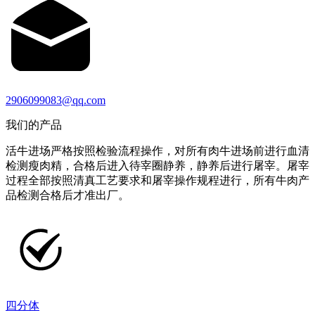
2906099083@qq.com
我们的产品
活牛进场严格按照检验流程操作，对所有肉牛进场前进行血清
检测瘦肉精，合格后进入待宰圈静养，静养后进行屠宰。屠宰
过程全部按照清真工艺要求和屠宰操作规程进行，所有牛肉产
品检测合格后才准出厂。
四分体