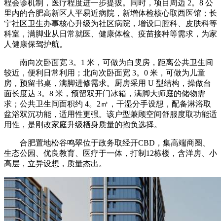
程会诊机制，医疗程度进一步提拔。同时，项目周边 2。8 公
里内的合肥高新区人平易近病院，新增体检核心取西医馆；长
宁社区卫生办事核心升级为社区病院，增设口腔科、皮肤科等
科室，满脚业从日常就医、健康体检、疫苗接种等需求，为家
人健康保驾护航。
南向次卧面宽 3。1 米，可做为白叟房，距离公共卫生间
较近，便利日常利用；北向次卧面宽 3。0 米，可做为儿童
房，预留书桌，满脚进修需求。厨房采用 U 型结构，操做台
面长度达 3。8 米，预留双开门冰箱，满脚大师庭的储物需
求；公共卫生间面积约 4。2㎡，干湿分手设想，配备淋浴取
盆浴双沉功能，适用性更强。该户型兼顾空间舒服度取功能适
用性，是刚改家庭升级栖身质量的抱负选择。
合肥置地松谷鸣翠位于政务取经开CBD，集高端商圈、
生态公园、优良教育、医疗于一体，打制12栋楼，含洋房、小
高层，立异设想，质量杰出。