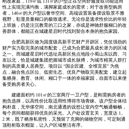
刚改家庭，119㎡或 131㎡的户型正在空间舒服度取功能适用
性上实现完满均衡，满脚家庭成长的需求；对于改善型购房
者，146㎡的大户型以奢华空间、高端设置装备摆设取景不雅
视野，彰显质量糊口的极致逃求。无论你是逃求性价比的年轻
上班族，仍是注沉教育的三口之家，亦或是神驰舒服糊口的改
善群体，都能正在城建星启时代找到契合本身的抱负家园。
合肥高新区做为国度级高新手艺财产开辟区，凭仗强劲的
财产实力取完美的城市配套，已成为合肥最具成长潜力的区域
之一。而城建星启时代选址高新区焦点地段小蜀山东以西、习
友以北，恰是城建集团把握城市成长脉搏，为城市精英人群打
制的高质量人居典型。项目以 “国企匠建、全维宜居” 为焦
点，融合焦点区位、低密生态、优良产物取完美配套，建立起
集栖身、教育、休闲、糊口于一体的幸福家园，自面市以来便
备受购房者关心。
建建面积约 101㎡的三室两厅一卫户型，是刚需购房者的
抱负选择，以高性价比取适用性博得市场青睐。该户型全体结
构朴直，无华侈空间，南北通透的设想让室内空气畅通畅畅，
每个房间都能获得优良的采光。入户处设置玄关，宽度达 1。
2 米，既了栖身私密性，又预留了充脚的储物空间，可定制通
顶鞋柜取衣帽架，让入户区域整洁有序。