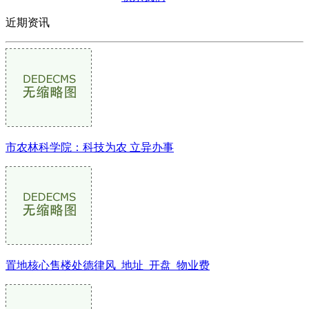
近期资讯
市农林科学院：科技为农 立异办事
置地核心售楼处德律风_地址_开盘_物业费