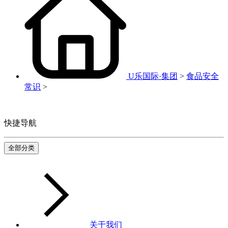
U乐国际·集团
>
食品安全
常识
>
快捷导航
全部分类
关于我们