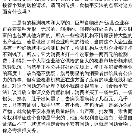
接管小我的送检请求。请问刘传授，食物平安法的点窜对这方
面有什么吗？
二是有的检测机构和大型的、巨型食物出产/运营企业存
正在着某种无形、无形的、间接的、间接的好处关系，包罗财
富的也包罗其他方面的。所以一些检测机构不情愿获咎大型的
出产企业，若是做出了对企业晦气的结论，当前这个大企业至
多有一些好活就不找检测机构了，检测机构从大型企业那里挣
不到钱了。所以，它为消费者打一个讼事挣一两百元的检测
费，和得到一个大型企业给它供给的庞大的检测市场份额来说
孰轻孰沉，当然坐正在公共好处的立场上，坐正在消费者事业
的高度上，该当毫不犹疑，旗号明显的为消费者供给具有公信
力的办事。但有些检测机构正在这方面了应有的职业底线和底
线。对这个问题怎样处理？我小我感觉很简单，《食物平安
法》该当确立举证义务倒置轨制，消费者买了一袋牛奶、一袋
馒头、熟食，肚子出问题了，去病院看病花了几百元、几千
元，只需有证明，我手里有、有小票、有包拆袋，是采办你的
产物，就食物平安本身的质量缺陷，出产商、批发商、零售商
有权利举证这个食物是平安的，他们有权利自证洁白，若是自
证洁白不了，就该当推定食物平安有问题，这就是问题食物，
你必需承担义务。