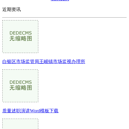
近期资讯
白银区市场监管局王岘镇市场监视办理所
质量述职演讲Word模板下载