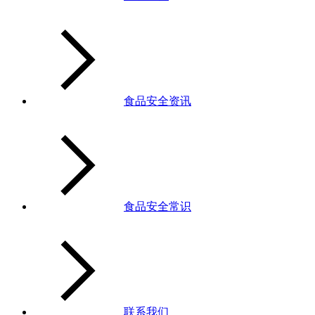
食品安全资讯
食品安全常识
联系我们