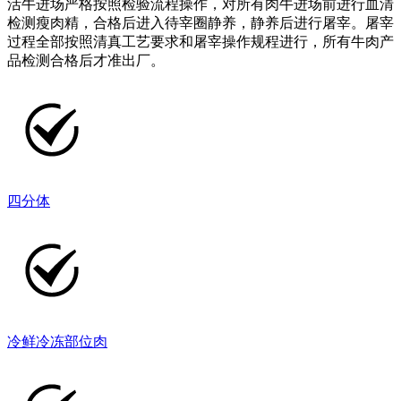
活牛进场严格按照检验流程操作，对所有肉牛进场前进行血清
检测瘦肉精，合格后进入待宰圈静养，静养后进行屠宰。屠宰
过程全部按照清真工艺要求和屠宰操作规程进行，所有牛肉产
品检测合格后才准出厂。
四分体
冷鲜冷冻部位肉