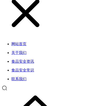
网站首页
关于我们
食品安全资讯
食品安全常识
联系我们