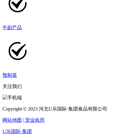
牛副产品
预制菜
关注我们
Copyright © 2023 河北U乐国际·集团食品有限公司
网站地图
| 营业执照
U乐国际·集团