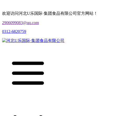
欢迎访问河北U乐国际·集团食品有限公司官方网站！
2906099083@qq.com
0312-6820759