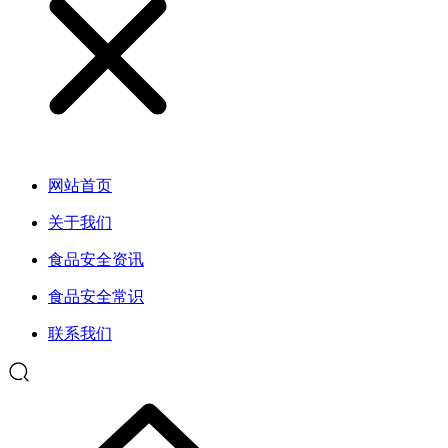
网站首页
关于我们
食品安全资讯
食品安全常识
联系我们