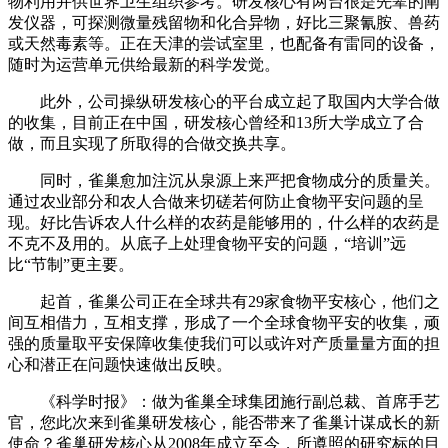
物利用并供世界卫生组织参考。研发核心有两台很是先辈的阐
发仪器，可探测微量残留物和化合异物，好比三聚氰胺、兽药
或天然毒素等。正在天津的尝试室里，也配备有雷同的设备，
随时为运营单元供给最新的科学发觉。
此外，公司操纵研发核心的平台成立起了取国内大学合做
的收集，目前正在中国，研发核心曾经和13所大学成立了合
做，而且实现了所取得的合做交换共享。
同时，雀巢愈加注沉从泉源上来严把食物成分的质量关。
通过农业部分和农人合做来切磋若何防止食物平安问题的呈
现。好比告诉农人什么样的农药是能够用的，什么样的农药是
不克不及用的。从底子上处理食物平安的问题，“培训”远
比“节制”更主要。
起首，雀巢公司正在全球共有29家食物平安核心，他们之
间互相借力，互相支撑，形成了一个全球食物平安的收集，顽
强的质量取平安保障收集使我们可以或许对产质量量方面的担
心和潜正在问题快速做出反映。
《科学时报》：做为雀巢全球集团施行副总裁、首席手艺
官，您此次来到雀巢研发核心，能否带来了雀巢计谋成长的新
使命？雀巢研发核心从2008年成立至今，所遵照的研究标的目