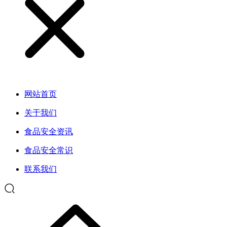
网站首页
关于我们
食品安全资讯
食品安全常识
联系我们