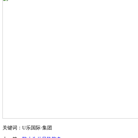
关键词：U乐国际·集团