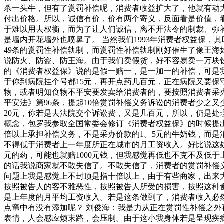
杀一头牛，但有了赏罚补偿呢，消费者收益扩大了，他就有动
付出价格。所以，诚信有价，价有两个寄义，反面看是价值，
于难以用去权衡，而为了让人们诚信，离不开法令的制裁、弥
是墙内开花墙外也喷鼻了。 当然我们1993年消费者权益保
49条的赏罚性补偿轨制，而赏罚性补偿轨制刚好催生了像王
说防火、防盗、防王海。由于我们卖假货，好不容易卖一万块钱，
的《消费者权益保》说的是假一赔一，是一加一的补偿，可是我们
于你到病院挂个号都15元，再开点药几百元，正在病院又要保
物，或者明知食物不平安要发卖给消费者的，要按照消费者采
平安法》第96条，提起10倍赏罚补偿义务诉讼的消费者少之又
20元，你若是去法院交个诉讼费，又是几百元，所以，仍是处
概念，包罗我参取全国常委会修订《消费者权益保》的时候提出
倍以上承担补偿义务，不是采办价款的1。5元的牛奶钱，而是消费
不得低于消费者上一年度所正在城市的月工资收入。好比说这处所
元的药，可能也就赔1000元钱，但我感觉再低也不克不及低
的话我说商家就不敢失信了。不敢失信了，消费者的赏罚补偿
问题上我是感觉上不封顶是指十倍以上，由于有些商家，出来大
按照被告人的客不雅恶性，按照被告人所受的损害，按照这种食
是上年度的月平均工资收入。若是这条做到了，消费者收入必
点窜中有没有添加呢？ 刘俊海：我是力从正在赏罚性补偿之
表情，人会感应烦末路，会压制。由于这小我身体若是呈现疾