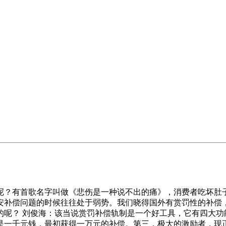
有首歌名字叫做《悲伤是一种说不出的痛》，消费者吃坏肚子
安补偿问题的时候往往处于弱势。我们晓得国外有赏罚性的补偿
的呢？ 刘俊海：该当说赏罚补偿轨制是一个好工具，它有四大功
是一千元钱，最初获得一万元的补偿。第三，极大的激励者，现