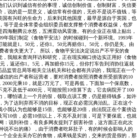
他们认识到诚信有价的事理，诚信创制价值，创制财富，失信要
价，说的是一层意义，诚信常有价值的，无价不是说不值钱，等
美国有兴旺的生命力，后来到其他国度，最早是源自于英国，也
以，等于是全体常委会组织委员都支撑整个消费者权益保，包罗
是四海翻腾云水怒，五洲震动风雷激。有的企业正在墙上贴出，
9年我们制定《食物平安法》的时候碰到一个新环境。1993年
是1。50元，还你1。50元再赔你1。50元，你仍是失。由
费者丧失更大了。 所以，食物平安法决定说出产不平安的食
觉，我颠末查询拜访和研究，正在现实糊口傍边实正用好《食物
5元，返还你1。5元，再加赔你15元，但你打车告到消协往返就
物药品监管总局等相关立法机关和社会都有共识的，我现正在一个
诚信的出产者和运营者，要对消费者按照消费者所受损害的10
2000元乘10，就是2万元了。可是再低，下面加一个保底数，
不及低于4000元，可能按照10倍算下去，它去病院开了100
动力，哪怕请上一个月的假，领取点误工费，仍是赔得钱多，如许
，为了达到弃而不消的目标，现正在必需沉典治乱。正在这个
小我认为也能够是15倍、也能够是20倍，由法院正在个案傍边
写10倍，必需10倍以上，不克不及封顶，可是下要保底，也就
网：说到补偿，有良多网友提到了损害补偿，这方面正在此次
种说不出的痛》，由于消费者吃坏肚子，有的时候会影响人的
一个企业去采办它的食物，成果钱是实的，交来的货是假的，那