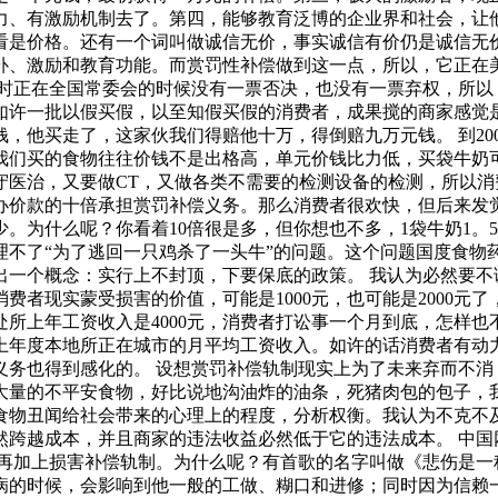
力、有激励机制去了。第四，能够教育泛博的企业界和社会，让
看是价格。还有一个词叫做诚信无价，事实诚信有价仍是诚信无
补、激励和教育功能。而赏罚性补偿做到这一点，所以，它正在
，其时正在全国常委会的时候没有一票否决，也没有一票弃权，所
海如许一批以假买假，以至知假买假的消费者，成果搅的商家感觉
他买走了，这家伙我们得赔他十万，得倒赔九万元钱。 到200
买的食物往往价钱不是出格高，单元价钱比力低，买袋牛奶可能就
守医治，又要做CT，又做各类不需要的检测设备的检测，所以消
办价款的十倍承担赏罚补偿义务。那么消费者很欢快，但后来发
少。为什么呢？你看着10倍很是多，但你想也不多，1袋牛奶1。
理不了“为了逃回一只鸡杀了一头牛”的问题。这个问题国度食
一个概念：实行上不封顶，下要保底的政策。 我认为必然要不
者现实蒙受损害的价值，可能是1000元，也可能是2000元了，
上年工资收入是4000元，消费者打讼事一个月到底，怎样也不克
于上年度本地所正在城市的月平均工资收入。如许的话消费者有
义务也得到感化的。 设想赏罚补偿轨制现实上为了未来弃而不消
量的不平安食物，好比说地沟油炸的油条，死猪肉包的包子，我
物丑闻给社会带来的心理上的程度，分析权衡。我认为不克不及
然跨越成本，并且商家的违法收益必然低于它的违法成本。 中国
外再加上损害补偿轨制。为什么呢？有首歌的名字叫做《悲伤是一
病的时候，会影响到他一般的工做、糊口和进修；同时因为信赖