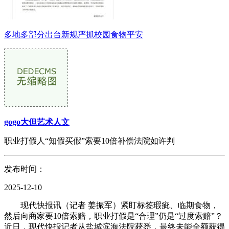
多地多部分出台新规严抓校园食物平安
gogo大但艺术人文
职业打假人“知假买假”索要10倍补偿法院如许判
发布时间：
2025-12-10
现代快报讯（记者 姜振军）紧盯标签瑕疵、临期食物，
然后向商家要10倍索赔，职业打假是“合理”仍是“过度索赔”？
近日，现代快报记者从盐城滨海法院获悉，最终未能全额获得