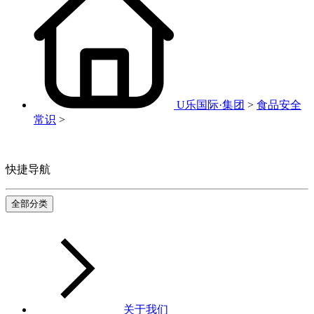
U乐国际·集团
>
食品安全
常识
>
快捷导航
全部分类
关于我们