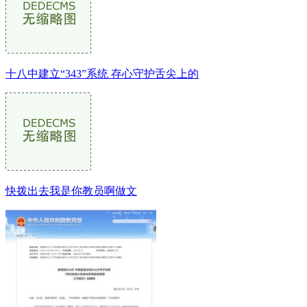
十八中建立“343”系统 存心守护舌尖上的
快拨出去我是你教员啊做文