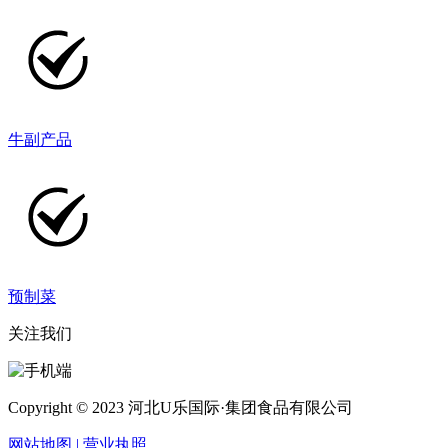
牛副产品
预制菜
关注我们
Copyright © 2023 河北U乐国际·集团食品有限公司
网站地图
| 营业执照