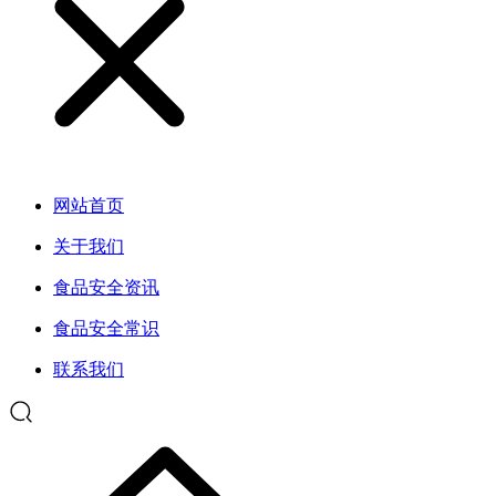
网站首页
关于我们
食品安全资讯
食品安全常识
联系我们