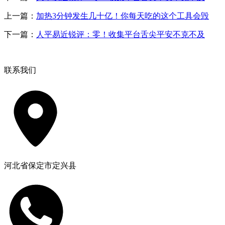
上一篇：
加热3分钟发生几十亿！你每天吃的这个工具会毁
下一篇：
人平易近锐评：零！收集平台舌尖平安不克不及
联系我们
河北省保定市定兴县