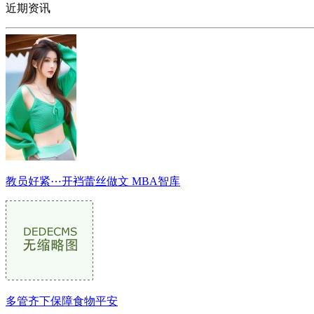
近期资讯
教员好紧⋯开裆蕾丝做文 MBA智库
多管齐下保障食物平安