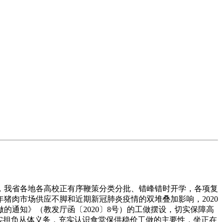
我省各地各高校正有序鞭策分类分批、错峰错时开学，各项复
猪肉市场供应不脚和近期新冠肺炎疫情的双堆叠加影响，2020
通知》（教发厅函〔2020〕8号）的工做摆设，切实保障高
实担负从体义务，充实认识食堂保供稳价工做的主要性，坐正在