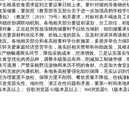
学生根基饮食需求提到主要议事日程上来。要针对猪肉等食物价
策储蓄，要按照《教育部等五部分关于进一步加强高档学校学生食
知》（教发厅〔2019〕79号）相关要求，对标对表不竭改良
供稳价协调联动机制。各地相关部分要提前谋划，分工担任，积
障对象，正在处所投放冻猪肉储蓄时予以恰当倾斜，组织储蓄承
等次要原材料供应不脚、价钱上涨的苗头，应及时演讲并商请相关
效应。各地相关部分和各高校要科学分析施策，多措并举合力保
关怀关爱家庭经济坚苦学生，落实好相关赞帮和补助政策，其根
减农产物畅通两头环节，降低采购成本，挖潜增效。三是认实落实
生食堂优化肉类品种，调整丰硕菜品布局，削减加工制做华侈，
轨可逃溯，严禁采购野活泼物和来历不明的食材。六是加大食堂
制和无效的沟通机制。各地各高校要强化组织保障，充实认识到
堂办理紧度不放松、保障力度不削弱、餐饮质量不降低、价钱涨
旦发觉苗头性、倾向性、潜正在性问题和矛盾，要第一时间本地
及以上； 谷歌浏览器 63版本及以上； 360浏览器9。1版本