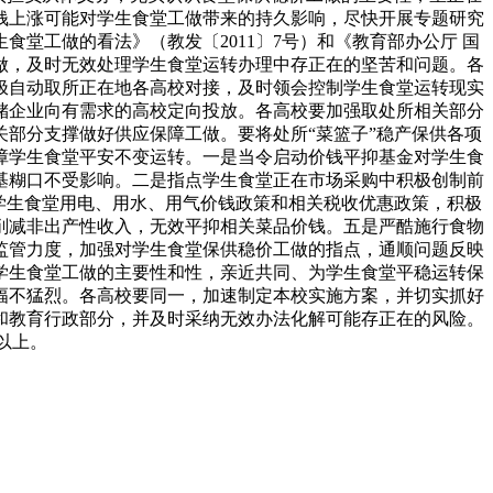
钱上涨可能对学生食堂工做带来的持久影响，尽快开展专题研究
堂工做的看法》（教发〔2011〕7号）和《教育部办公厅 国
工做，及时无效处理学生食堂运转办理中存正在的坚苦和问题。各
极自动取所正在地各高校对接，及时领会控制学生食堂运转现实
储企业向有需求的高校定向投放。各高校要加强取处所相关部分
部分支撑做好供应保障工做。要将处所“菜篮子”稳产保供各项
障学生食堂平安不变运转。一是当令启动价钱平抑基金对学生食
基糊口不受影响。二是指点学生食堂正在市场采购中积极创制前
学生食堂用电、用水、用气价钱政策和相关税收优惠政策，积极
削减非出产性收入，无效平抑相关菜品价钱。五是严酷施行食物
监管力度，加强对学生食堂保供稳价工做的指点，通顺问题反映
学生食堂工做的主要性和性，亲近共同、为学生食堂平稳运转保
幅不猛烈。各高校要同一，加速制定本校实施方案，并切实抓好
和教育行政部分，并及时采纳无效办法化解可能存正在的风险。
及以上。