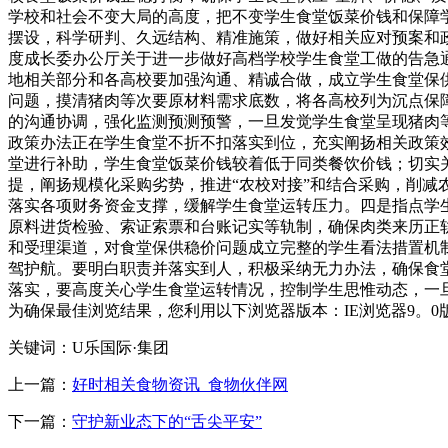
学校和社会不变大局的高度，把不变学生食堂饭菜价钱和保障
摆设，科学研判、久远结构、精准施策，做好相关应对预案和政
度成长委办公厅关于进一步做好高档学校学生食堂工做的告急通
地相关部分和各高校要加强沟通、精诚合做，成立学生食堂保
问题，摸清猪肉等次要原材料需求底数，将各高校列为沉点保
的沟通协调，强化监测预测预警，一旦发觉学生食堂呈现猪肉
政策办法正在学生食堂不折不扣落实到位，充实阐扬相关政策
堂进行补助，学生食堂饭菜价钱较着低于同类餐饮价钱；切实
提，阐扬规模化采购劣势，推进“农校对接”和结合采购，削
落实各项财务资金支撑，缓解学生食堂运转压力。四是指点学
原料进货检验、索证索票和台账记实等轨制，确保肉类来历正
和受理渠道，对食堂保供稳价问题成立完整的学生看法措置机
驾护航。要明白职责并落实到人，积极采纳无力办法，确保食
落实，要高度关心学生食堂运转情况，控制学生思惟动态，一
为确保最佳浏览结果，您利用以下浏览器版本：IE浏览器9。0版本
关键词：U乐国际·集团
上一篇：
好时相关食物资讯_食物伙伴网
下一篇：
守护新业态下的“舌尖平安”