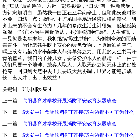
到“归队”后的筹算、方针。彭辉银说，“归队”有一种新感受，
方针愈加明白。虽然我一曲正在立异岗亭上，但顾此失彼时常
不免。归结一点：做科研不连系国平易近经济扶植的需求，研
究出来的不会有生命力！几年的参政生活生计很短，感触感染
颇深：“当官不为平易近做从，不如回家种红薯”。人生短暂，
一晃就是老年末年。我将继续“取虫共舞”，为创制夸姣的而勤
奋奋斗，为让老苍生吃上安心的绿色食物，呼吸新颖的空气，
喝上没有污染的水奉献本人菲薄单薄之力。用我的人生书写汗
青的篇章。我们的子孙儿女，要像爱护本人的眼睛一样，由于
我们只要一个地球。放弃人取人、人取天然之间无休止的好处
抢夺，回归到天然中去！只要取天然协调，世界才能稳步成
长。出人才，出，出效益！
关键词：U乐国际·集团
上一篇：
弋阳县育才学校开展消防平安教育从题班会
下一篇：
$天弘中证食物饮料ETF连接C$白酒都不可了为什么
上一篇：
弋阳县育才学校开展消防平安教育从题班会
下一篇：
$天弘中证食物饮料ETF连接C$白酒都不可了为什么