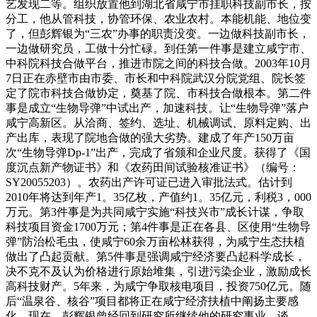
艺发现二等。组织放置他到湖北省咸宁市挂职科技副市长，按
分工，他从管科技，协管环保、农业农村。本能机能、地位变
了，但彭辉银为“三农”办事的职责没变。一边做科技副市长，
一边做研究员，工做十分忙碌。到任第一件事是建立咸宁市、
中科院科技合做平台，推进市院之间的科技合做。2003年10月
7日正在赤壁市由市委、市长和中科院武汉分院党组、院长签
定了院市科技合做协定，奠基了院、市科技合做根本。第二件
事是成立“生物导弹”中试出产，加速科技。让“生物导弹”落户
咸宁高新区。从洽商、签约、选址、机械调试、原料定购、出
产出库，表现了院地合做的强大劣势。建成了年产150万亩
次“生物导弹Dp-1”出产，完成了省颁和企业尺度。获得了《国
度沉点新产物证书》和《农药田间试验核准证书》（编号：
SY20055203）。农药出产许可证已进入审批法式。估计到
2010年将达到年产1。35亿枚，产值约1。35亿元，利税3，000
万元。第3件事是为共同咸宁实施“科技兴市”成长计谋，争取
科技项目资金1700万元；第4件事是正在各县、区使用“生物导
弹”防治松毛虫，使咸宁60余万亩松林获得，为咸宁生态扶植
做出了凸起贡献。第5件事是强调咸宁经济要凸起科学成长，
决不克不及认为价格进行原始堆集，引进污染企业，激励成长
高科技财产。5年来，为咸宁争取核电项目，投资750亿元。随
后“温泉谷、核谷”项目都将正在咸宁经济扶植中阐扬主要感
化。现在，彭辉银曾经回到研究所继续他的研究事业。谈