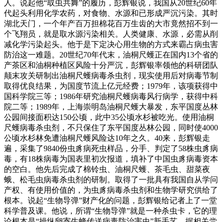
人。说起他“取虫共舞”的履历，彭辉银说，我国从20世纪60年
代起头利用化学农药，对食物、水源和已形成严沉污染。其时
湖北天门，一个年产百万担棉花百万生齿的大市竟然招不到一
个飞翔员，就是取水源污染相关。人类健康、水源，必需从削
减化学污染起头。他于是下定决心用生物的方式来霸占病虫害
防治这一难题。20世纪70年代末，油桐尺蠖正在国内13个省的
产茶区和油桐种植区风险十分严沉，彭辉银率领他的科研团队
颠末攻关研制出油桐尺蠖病毒杀虫剂，现实使用后对病毒节制
取得优良结果，为国度节流上亿元经费；1979年，该项获得中
国科学院三等；1986年研究油桐尺蠖病毒风行病学，获得中科
院二等；1989年，上海崇明岛油桐尺蠖大暴发，东平国度丛林
公园间接面积达150公顷，此中35公顷水杉被吃光。使用油桐
尺蠖病毒杀虫剂，不只保住了东平国度丛林公园，同时使4000
公顷水杉林免遭油桐尺蠖风险达10年之久。40来，彭辉银走
遍，采集了9840份虫豸病死虫样品，分手、判定了58株虫豸病
毒，有18株病毒为国表里初次报道，填补了中国虫豸病毒资本
的空白。他先后完成了棉铃虫、油桐尺蠖、茶毛虫、甜菜夜
蛾、松毛虫病毒杀虫剂的研制。取得了一批具有我国自从学问
产权、有使用价值的，为虫豸病毒杀虫剂和生物学研究供给了
根本。说起“生物导弹”财产化的问题，彭辉银给记者上了一堂
科学普及课。他说，所谓“生物导弹”就是一种杀虫卡，它的理
论根本是“操纵卵寄生蜂传送病毒防治害虫”新手艺。据相关尝