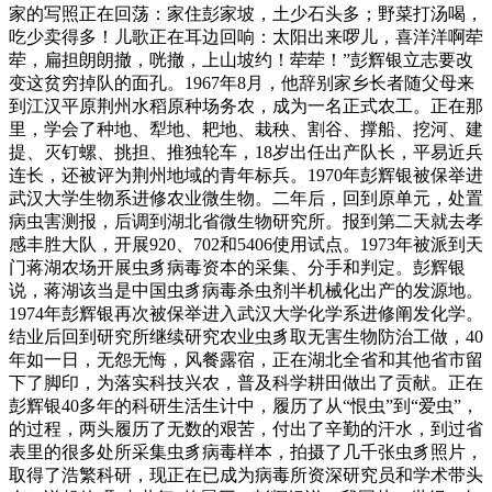
家的写照正在回荡：家住彭家坡，土少石头多；野菜打汤喝，
吃少卖得多！儿歌正在耳边回响：太阳出来啰儿，喜洋洋啊荦
荦，扁担朗朗撤，咣撤，上山坡约！荦荦！”彭辉银立志要改
变这贫穷掉队的面孔。1967年8月，他辞别家乡长者随父母来
到江汉平原荆州水稻原种场务农，成为一名正式农工。正在那
里，学会了种地、犁地、耙地、栽秧、割谷、撑船、挖河、建
提、灭钉螺、挑担、推独轮车，18岁出任出产队长，平易近兵
连长，还被评为荆州地域的青年标兵。1970年彭辉银被保举进
武汉大学生物系进修农业微生物。二年后，回到原单元，处置
病虫害测报，后调到湖北省微生物研究所。报到第二天就去孝
感丰胜大队，开展920、702和5406使用试点。1973年被派到天
门蒋湖农场开展虫豸病毒资本的采集、分手和判定。彭辉银
说，蒋湖该当是中国虫豸病毒杀虫剂半机械化出产的发源地。
1974年彭辉银再次被保举进入武汉大学化学系进修阐发化学。
结业后回到研究所继续研究农业虫豸取无害生物防治工做，40
年如一日，无怨无悔，风餐露宿，正在湖北全省和其他省市留
下了脚印，为落实科技兴农，普及科学耕田做出了贡献。正在
彭辉银40多年的科研生活生计中，履历了从“恨虫”到“爱虫”，
的过程，两头履历了无数的艰苦，付出了辛勤的汗水，到过省
表里的很多处所采集虫豸病毒样本，拍摄了几千张虫豸照片，
取得了浩繁科研，现正在已成为病毒所资深研究员和学术带头