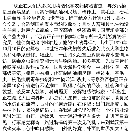
“现正在人们大多采用喷洒化学农药防治害虫，导致污染
是显而易见的。而我研制的油桐尺蠖、棉铃虫、茶毛虫、松毛
虫病毒等 生物导弹杀虫卡产物，除了绝杀方针害虫外，毫不
会伤及，合适我国的资本节约取敌对；且对人畜和其他生物没
有任何，利用方式简单，平安高效，经济适用，国度相关部分
该当鼎力推广。”记者正在中科院武汉病毒所一见到彭辉银研
究员，他便向记者“推销”起了他的“生物导弹”。出生于1950年
10月10日的彭辉银，20世纪70年代初曾先后进入武汉大学生物
系和化学系进修。结业后，一曲持久处置虫豸病毒资本查询拜
访、病毒杀虫剂研究和无害生物防治。40多年来，先后掌管和
参取完成国度科技攻关、国度天然科学基金、中国科学院、省
部级等沉点项目30余项，他研制的油桐尺蠖、棉铃虫、茶毛
虫、松毛虫病毒杀虫剂和“生物导弹”杀虫卡等系列产物已正在
全国10多个省进行示范推广，取得了优良的经济、社会和生态
效益。谈及本人就学、科研履历，彭辉银感伤地说：“我出生
正在湖北大山沟秭归，那是诗人屈原、王昭君的家乡，喷鼻溪
的水仍正在流淌，古朴的平易近谣正在传唱：出门就爬坡，回
头往下梭，喝的是矿泉，正在我的回忆里没有公，小学结业没
见过汽车、电灯、德律风；大才晓得世界有多大，走进宜昌看
见自行车感觉稀奇，路过鸦雀岭第一次见飞机，来到武汉第一
次坐火车，心中暗自感慨！山外的好宽，外面的世界实大！老