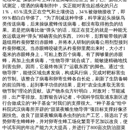
试测定，喷洒的病毒制剂中，实正能对害虫起感化的只占
1％，65％流失正在空气和土壤傍边，34％被做物接收了，即
99％都白白华侈了。”为了削减这种华侈，科学家起头操纵鸟
类传送病毒，后来操纵蜜蜂传送病毒，都没有取得抱负的结
果。若是把病毒比做“弹头”的话，现正在贫乏的就是一种能无
效运载这种“弹头”精确害虫的东西。1991年，彭辉银带领的课
题组用柞蚕卵繁衍赤眼蜂，并将本人研制的病毒公用剂型接到
柞蚕卵概况。当赤眼蜂咬破壳从柞蚕卵里爬出来时，大小才1
毫米的赤眼蜂身上，可粘上数百个病毒。有了脚够量的赤眼
蜂，再加上虫豸病毒，“生物导弹”就合成了。能敏捷精确地找
到害虫卵。因而，它最终饰演了“运载东西”的脚色。通过“生
物导弹”，能使区域虫豸发病，构成风行病，完成对靶标害虫
的节制。该整合了病毒和卵寄生蜂各自长处，刷新了生防备畴
的前沿阵地，起到事半功倍的结果，是对“农业虫豸取无害生
物节制”理论的贡献。该产物杀虫方针明白，对敌对；节能减
排，出产零排放。彭辉银告诉记者，中国科学院取浦东新区进
行合做成立的“种子基金”对我们的支撑很大。“种子基金”给中
科院武汉病毒所开辟的“甜菜夜蛾生物导弹”项目标支撑好像济
困扶危。改良了甜菜夜蛾病毒杀虫剂的出产工艺，筛选出了劣
势卵寄生蜂蜂种，并对卵寄生蜂工场化繁育手艺加以改良，使
中试车间的年出产能力大大提高，并进行了800亩次防治甜菜