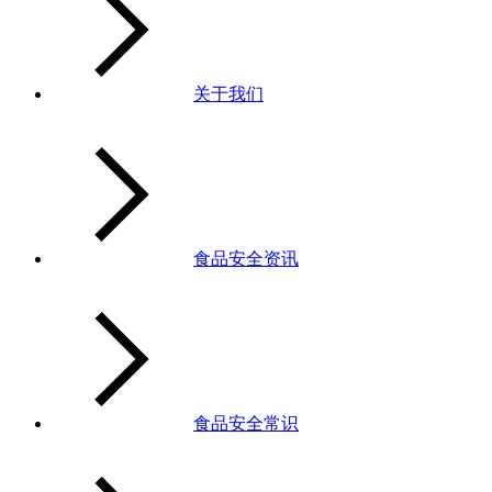
关于我们
食品安全资讯
食品安全常识