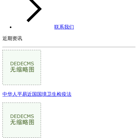
联系我们
近期资讯
中华人平易近国国境卫生检疫法