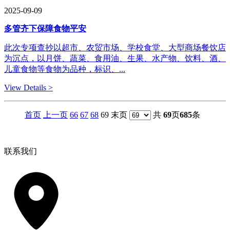
2025-09-09
多管齐下保障食物平安
此次专项查抄以超市、农贸市场、学校食堂、大型商场餐饮店
为沉点，以月饼、蔬菜、食用油、生果、水产物、饮料、酒、
儿童食物等食物为品种，标识、...
View Details >
首页
上一页
66
67
68
69 末页
共
69
页
685
条
联系我们