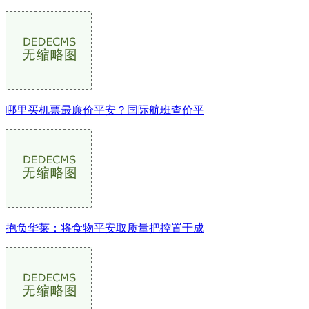
哪里买机票最廉价平安？国际航班查价平
抱负华莱：将食物平安取质量把控置于成