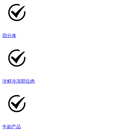
四分体
冷鲜冷冻部位肉
牛副产品