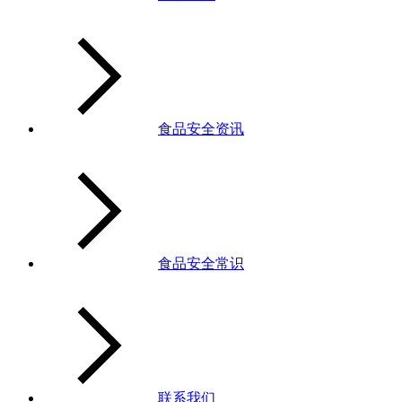
食品安全资讯
食品安全常识
联系我们