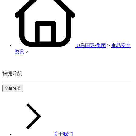
U乐国际·集团
>
食品安全
资讯
>
快捷导航
全部分类
关于我们