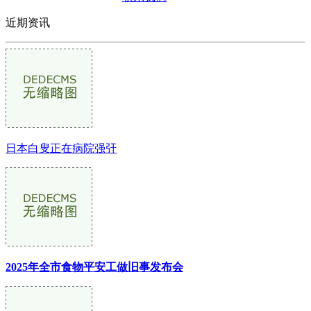
近期资讯
日本白叟正在病院强㢨
2025年全市食物平安工做旧事发布会