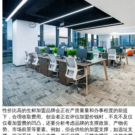
性价比高的生鲜加盟品牌会正在产质量量和办事程度的前提
下，合理收取费用。创业者正在评估加盟价钱时，不克不及仅
仅看加盟费的凹凸，还要分析考虑品牌的支撑政策、产物劣
势、市场前景等要素。例如，但会供给的加盟支撑，如选址支