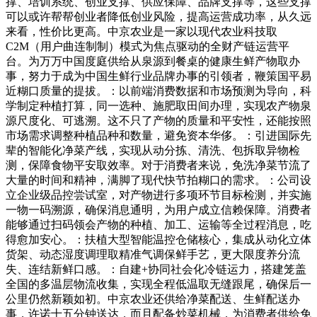
撑、培训系统、创业支撑、供应保障、品牌支撑等，这些支撑
可以或许帮帮创业者降低创业风险，提高运营成功率，从久远
来看，性价比更高。中京农业是一家以现代农业科技取
C2M（用户曲连制制）模式为焦点驱动的全财产链运营平
台。为万万中国度庭供给从泉源到餐桌的健康生鲜产物取办
事，努力于成为中国生鲜行业品牌办事的引领者，鞭策国平易
近糊口质量的提拔。：以前端消费数据和市场预测为导向，科
学制定种植打算，同一选种、施肥取田间办理，实现农产物泉
源尺度化、可逃溯。这不只了产物的质量和平安性，还能按照
市场需求调整种植品种和数量，避免资本华侈。：引进国际先
辈的智能化净菜产线，实现从动分拣、清洗、包拆取异物检
测，保障食物平安取效率。对于消费者来说，免洗净菜节流了
大量的时间和精神，满脚了现代快节拍糊口的需求。：公司设
立企业级品控尝试室，对产物进行多项环节目标检测，并实施
一物一码溯源，确保消息通明，为用户成立信赖保障。消费者
能够通过扫码领会产物的种植、加工、运输等全过程消息，吃
得愈加安心。：扶植大型智能温控仓储核心，集成从动化立体
货架、动态湿度调理取精准气调保鲜手艺，更大限度养分流
失、连结新鲜口感。：自建+协同社会化冷链运力，搭建笼盖
全国的多温层物流收集，实现全程低温取无缝跟尾，确保后一
公里仍然新颖如初。中京农业还供给净菜配送、生鲜配送办
事，许诺十五分钟送达，而且配备炒菜机械，为消费者供给免