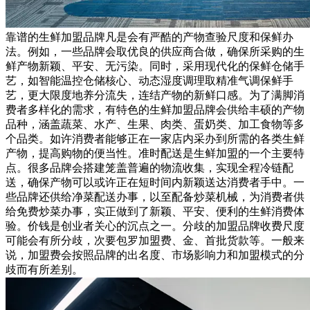
靠谱的生鲜加盟品牌凡是会有严酷的产物查验尺度和保鲜办
法。例如，一些品牌会取优良的供应商合做，确保所采购的生
鲜产物新颖、平安、无污染。同时，采用现代化的保鲜仓储手
艺，如智能温控仓储核心、动态湿度调理取精准气调保鲜手
艺，更大限度地养分流失，连结产物的新鲜口感。为了满脚消
费者多样化的需求，有特色的生鲜加盟品牌会供给丰硕的产物
品种，涵盖蔬菜、水产、生果、肉类、蛋奶类、加工食物等多
个品类。如许消费者能够正在一家店内采办到所需的各类生鲜
产物，提高购物的便当性。准时配送是生鲜加盟的一个主要特
点。很多品牌会搭建笼盖普遍的物流收集，实现全程冷链配
送，确保产物可以或许正在短时间内新颖送达消费者手中。一
些品牌还供给净菜配送办事，以至配备炒菜机械，为消费者供
给免费炒菜办事，实正做到了新颖、平安、便利的生鲜消费体
验。价钱是创业者关心的沉点之一。分歧的加盟品牌收费尺度
可能会有所分歧，次要包罗加盟费、金、首批货款等。一般来
说，加盟费会按照品牌的出名度、市场影响力和加盟模式的分
歧而有所差别。