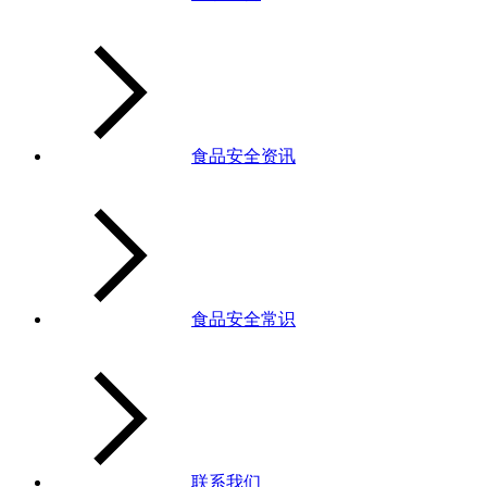
食品安全资讯
食品安全常识
联系我们