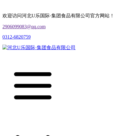
欢迎访问河北U乐国际·集团食品有限公司官方网站！
2906099083@qq.com
0312-6820759