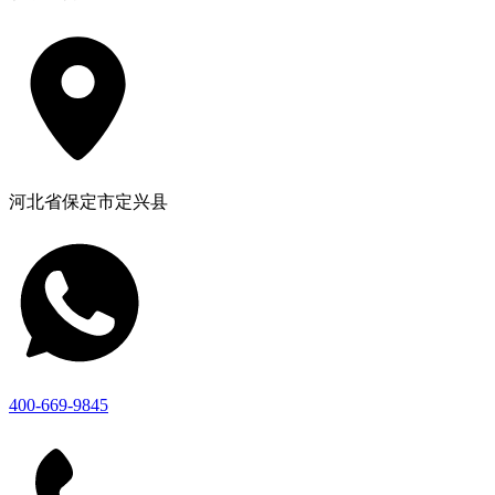
河北省保定市定兴县
400-669-9845