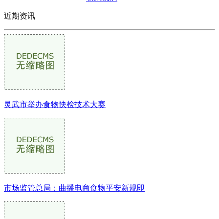
近期资讯
灵武市举办食物快检技术大赛
市场监管总局：曲播电商食物平安新规即