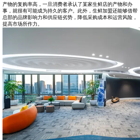
产物的复购率高，一旦消费者承认了某家生鲜店的产物和办
事，就很有可能成为持久的客户。此外，生鲜加盟还能够借帮
总部的品牌影响力和供应链劣势，降低采购成本和运营风险，
提高市场所作力。