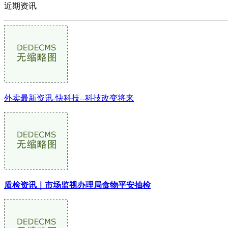
近期资讯
外卖最新资讯-快科技--科技改变将来
质检资讯｜市场监视办理局食物平安抽检