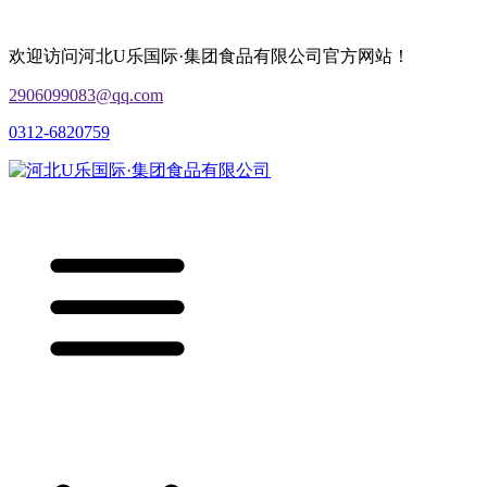
欢迎访问河北U乐国际·集团食品有限公司官方网站！
2906099083@qq.com
0312-6820759