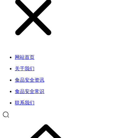
网站首页
关于我们
食品安全资讯
食品安全常识
联系我们