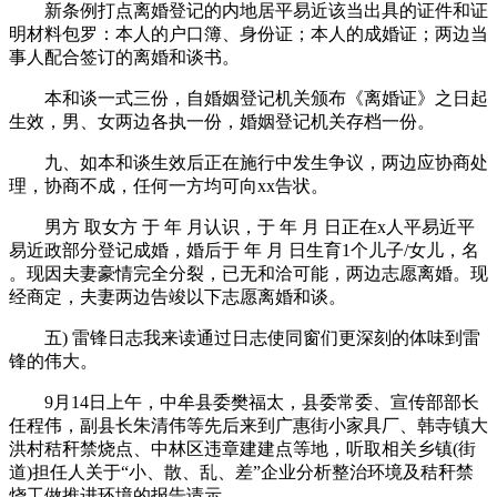
新条例打点离婚登记的内地居平易近该当出具的证件和证
明材料包罗：本人的户口簿、身份证；本人的成婚证；两边当
事人配合签订的离婚和谈书。
本和谈一式三份，自婚姻登记机关颁布《离婚证》之日起
生效，男、女两边各执一份，婚姻登记机关存档一份。
九、如本和谈生效后正在施行中发生争议，两边应协商处
理，协商不成，任何一方均可向xx告状。
男方 取女方 于 年 月认识，于 年 月 日正在x人平易近平
易近政部分登记成婚，婚后于 年 月 日生育1个儿子/女儿，名
。现因夫妻豪情完全分裂，已无和洽可能，两边志愿离婚。现
经商定，夫妻两边告竣以下志愿离婚和谈。
五) 雷锋日志我来读通过日志使同窗们更深刻的体味到雷
锋的伟大。
9月14日上午，中牟县委樊福太，县委常委、宣传部部长
任程伟，副县长朱清伟等先后来到广惠街小家具厂、韩寺镇大
洪村秸秆禁烧点、中林区违章建建点等地，听取相关乡镇(街
道)担任人关于“小、散、乱、差”企业分析整治环境及秸秆禁
烧工做推进环境的报告请示。