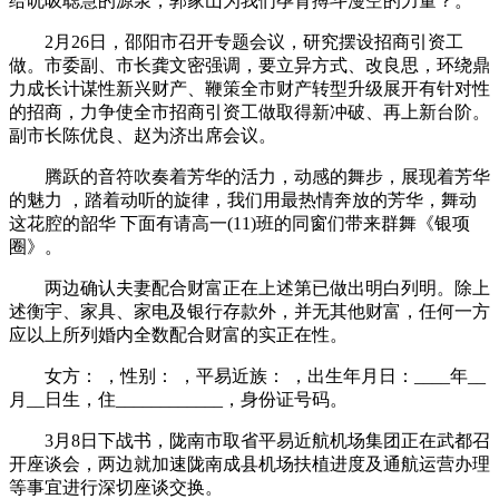
给吮吸聪慧的源泉，郭家山为我们孕育搏斗漫空的力量？。
2月26日，邵阳市召开专题会议，研究摆设招商引资工
做。市委副、市长龚文密强调，要立异方式、改良思，环绕鼎
力成长计谋性新兴财产、鞭策全市财产转型升级展开有针对性
的招商，力争使全市招商引资工做取得新冲破、再上新台阶。
副市长陈优良、赵为济出席会议。
腾跃的音符吹奏着芳华的活力，动感的舞步，展现着芳华
的魅力 ，踏着动听的旋律，我们用最热情奔放的芳华，舞动
这花腔的韶华 下面有请高一(11)班的同窗们带来群舞《银项
圈》。
两边确认夫妻配合财富正在上述第已做出明白列明。除上
述衡宇、家具、家电及银行存款外，并无其他财富，任何一方
应以上所列婚内全数配合财富的实正在性。
女方： ，性别： ，平易近族： ，出生年月日：____年__
月__日生，住____________，身份证号码。
3月8日下战书，陇南市取省平易近航机场集团正在武都召
开座谈会，两边就加速陇南成县机场扶植进度及通航运营办理
等事宜进行深切座谈交换。