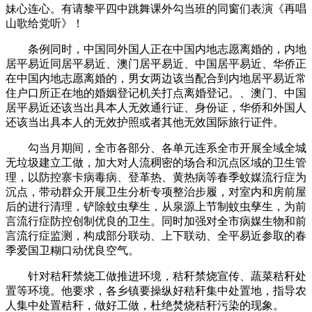
妹心连心。有请黎平四中跳舞课外勾当班的同窗们表演《再唱
山歌给党听》！
条例同时，中国同外国人正在中国内地志愿离婚的，内地
居平易近同居平易近、澳门居平易近、中国居平易近、华侨正
在中国内地志愿离婚的，男女两边该当配合到内地居平易近常
住户口所正在地的婚姻登记机关打点离婚登记。、澳门、中国
居平易近还该当出具本人无效通行证、身份证，华侨和外国人
还该当出具本人的无效护照或者其他无效国际旅行证件。
勾当月期间，全市各部分、各单元连系全市开展全域全城
无垃圾建立工做，加大对人流稠密的场合和沉点区域的卫生管
理，以防控寨卡病毒病、登革热、黄热病等春季蚊媒流行症为
沉点，带动群众开展卫生分析专项整治步履，对室内和房前屋
后的进行清理，铲除蚊虫孳生，从泉源上节制蚊虫孳生，为前
言流行症防控创制优良的卫生。同时加强对全市病媒生物和前
言流行症监测，构成部分联动、上下联动、全平易近参取的春
季爱国卫糊口动优良空气。
针对秸秆禁烧工做推进环境，秸秆禁烧宣传、蔬菜秸秆处
置等环境。他要求，各乡镇要操纵好秸秆集中处置地，指导农
人集中处置秸秆，做好工做，杜绝焚烧秸秆污染的现象。