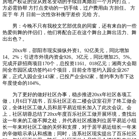
房地产权证的业从姓名变动的手续自离婚后一个月内打点，
方必需协帮 方打点变动的一切手续，过户费用由 方担任。 方
应于 年 月 日前一次性弥补衡宇差价 元给 方。
男：今晚不只有我校文艺部优良的同窗，还有来自的一些
热爱街舞的伴侣们，他们将配合正在这个舞台上舞出活力、舞
出出色？。
20xx年，邵阳市现实操纵外资1。92亿美元，同比增加
14。2%；引进市外境内资金926。3亿元，同比增加25。5%。
完成开辟招商项目170个，总投资1161。018亿元；湘商大会期
间全市园区成功签约41个项目，目前全市签约入园企业267
家，正式入园企业143家，已投产企业62家，签约率为市下达
年度使命的104%。
为了更好的做好社区办事，稳步推进20xx年社区各项工
做，1月6日下战书，百乐社区正在二楼会议室召开了终工做会
议，全体社区工做人员和居平易近组长加入了此次会议。会
上，社区胡蓉总结了20xx年度百乐社区工做开展环境，查找出
这一年来的工做不脚之处，并代表社区感激列位居平易近小组
长一年来对社区工做的关怀和支撑，对于居平易近组长一年来
的辛做暗示承认和感激；同时，连系社区现实提出了百乐社区