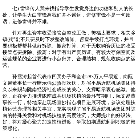
七) 雷锋传人我来找指导学生发觉身边的功德和别人的长
处，让学生大白雷锋离我们并不遥远，进修雷锋不是一句废
话，进修雷锋并不难。
针对再生资本收受接管点整改工做，樊福太要求，相关乡
镇(街道)不只要及时下发整改通知、督查手续打点环境，并且
要积极帮帮其做好拆除、搬家打算。对于无收购资历证的收受
接管点要拆除、搬离；对于有出产资历证、有较大存储空间及
运营规范的企业要进行小点归并、合理结构，规范收购点的运
营。
孙雪涛起首代表市四买办子和全市283万人平易近，向阮
文易董事长一行暗示强烈热闹欢送，对省平易近航机场集团持
久以来赐与陇南经济社会成长的关心、支撑暗示衷心感激。他
说，正在全力推进陇南成县机场扶植的最环节期间，阮文易董
事长一行，特地亲赴现场查抄指点项目进展环境，参议处理扶
植运营办理等相关事宜，充实表现了省平易近航机场集团对陇
南的特殊关爱和对机场扶植的高度注沉，大师提出的好设法、
好，将对凝心聚力加速扶植进度，争取如期通航起到积极的鞭
策感化。