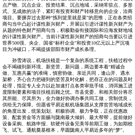
点产物、沉点企业、投资结果、沉点地域，采纳常驻点、多形
式、见成效的法子，紧盯有投资和财产转移意向的企业，洽商
项目。要摒弃过去那种“拣到篮里就是菜”的思惟，正在各类招
商勾当中凸起计谋性新兴财产，开展以引进计谋性新兴财产为
从题的特色财产招商勾当，积极勤奋衔接国际和沿海发财地域
的计谋性新兴财产。当前计谋性新兴财产的招商勾当要以引进
世界500强、央企、国省“标杆企业”和投资10亿元以上严沉项
目为冲破口，不竭提拔邵阳市财产成长条理。
孙雪涛说，机场扶植是一个复杂的系统工程，扶植过程中
会不竭碰到新环境、新坚苦、新问题，两边要本着“精诚合
做、互惠共赢”的准绳，慎密协做、亲近共同，逢山开、遇水
架桥，齐心合力把碰到的坚苦及时化解，把存正在的问题及时
处理，指定专人全力以赴加速打点各类审批手续，消弭施工进
度限制要素和项目扶植后顾之忧。市县党委、和相关部分将尽
其所能、尽其所为，全力做好协调办事共同工做，营制优良，
供给无力保障。但愿省平易近航机场集团从支撑贫苦地域成长
的角度出发，统策划划、积极协调、极力争取，正在优惠政
策、配套资金等方面赐与陇南最大倾斜、最大帮帮，提前做好
设备采购、航路申报、软硬件设备完美等前期工做，为如期校
飞、试飞、通航奠基根本，早圆陇南人平易近多年的“梦”。