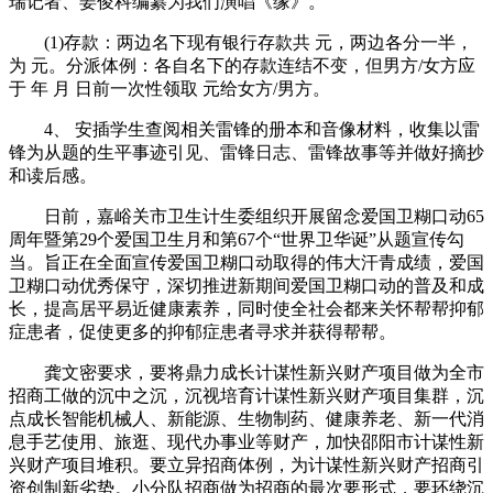
瑞记者、姜俊科编纂为我们演唱《缘》。
(1)存款：两边名下现有银行存款共 元，两边各分一半，
为 元。分派体例：各自名下的存款连结不变，但男方/女方应
于 年 月 日前一次性领取 元给女方/男方。
4、 安插学生查阅相关雷锋的册本和音像材料，收集以雷
锋为从题的生平事迹引见、雷锋日志、雷锋故事等并做好摘抄
和读后感。
日前，嘉峪关市卫生计生委组织开展留念爱国卫糊口动65
周年暨第29个爱国卫生月和第67个“世界卫华诞”从题宣传勾
当。旨正在全面宣传爱国卫糊口动取得的伟大汗青成绩，爱国
卫糊口动优秀保守，深切推进新期间爱国卫糊口动的普及和成
长，提高居平易近健康素养，同时使全社会都来关怀帮帮抑郁
症患者，促使更多的抑郁症患者寻求并获得帮帮。
龚文密要求，要将鼎力成长计谋性新兴财产项目做为全市
招商工做的沉中之沉，沉视培育计谋性新兴财产项目集群，沉
点成长智能机械人、新能源、生物制药、健康养老、新一代消
息手艺使用、旅逛、现代办事业等财产，加快邵阳市计谋性新
兴财产项目堆积。要立异招商体例，为计谋性新兴财产招商引
资创制新劣势。小分队招商做为招商的最次要形式，要环绕沉