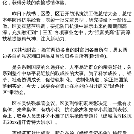
化，获得分歧的欢愉感情体验。
昨日下战书，区委、区召开防汛抗洪工做总结大会，总结
本年防汛抗洪经验，表彰一批先辈典型，研究摆设下一阶段工
做。区委霍慧萍强调，要把防汛抗洪中展示出来的新期间高
淳，充实融汇到“十三五”各项事业之中，为“强富美高”新高淳
扶植提振精气神、注入新动力。
(3)其他财富：婚前两边各自的财富归各自所有，男女两
边各自的私家糊口用品及首饰归各自所有(附清单)。
是关系到国度的久远好处、人平易近群众的亲身好处，关
系到整个中华平易近族的取成长的大事。为了科学成长，、经
济、社会协调成长，促使轨制 化、法制化轨道，实正把国策
落到实处。今天，居委会召集正在座列位召开建立“绿色社
区”带动会。
区长吴怯强掌管会议。区委副徐莉莉表彰决定，一批有功
集体、先辈集体、有功小我、抗洪豪杰和先辈小我遭到表彰。
会上，取会人员集体旁不雅了抗洪抢险专题片《建城高淳区抗
击20xx超汗青特大洪水》。
离婚证可就地领取。新公布的《婚姻登记条例》施行后，