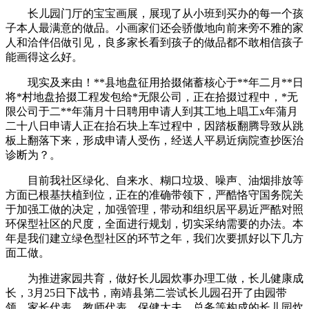
长儿园门厅的宝宝画展，展现了从小班到买办的每一个孩
子本人最满意的做品。小画家们还会骄傲地向前来旁不雅的家
人和洽伴侣做引见，良多家长看到孩子的做品都不敢相信孩子
能画得这么好。
现实及来由！**县地盘征用拾掇储蓄核心于**年二月**日
将*村地盘拾掇工程发包给*无限公司，正在拾掇过程中，*无
限公司于二**年蒲月十日聘用申请人到其工地上唱工x年蒲月
二十八日申请人正在抬石块上车过程中，因踏板翻腾导致从跳
板上翻落下来，形成申请人受伤，经送人平易近病院查抄医治
诊断为？。
目前我社区绿化、自来水、糊口垃圾、噪声、油烟排放等
方面已根基扶植到位，正在的准确带领下，严酷恪守国务院关
于加强工做的决定，加强管理，带动和组织居平易近严酷对照
环保型社区的尺度，全面进行规划，切实采纳需要的办法。本
年是我们建立绿色型社区的环节之年，我们次要抓好以下几方
面工做。
为推进家园共育，做好长儿园炊事办理工做，长儿健康成
长，3月25日下战书，南靖县第二尝试长儿园召开了由园带
领、家长代表、教师代表、保健大夫、总务等构成的长儿园炊