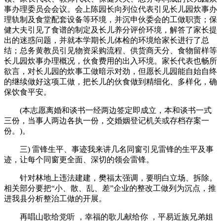
事办理委员会会议。会上陈园长向列位代表引见长儿园炊事办
理轨制及食堂配套设备等环境，并沉申伙委会的工做职责；保
健大夫引见了食谱的制定及长儿养分评价环境，解答了家长提
出的迷惑问题，并就本学期长儿体检的环境给家长进行了总
结；总务黄教员引见物资采购流程、供货商天分、食物留样等
长儿园炊事办理概况，伙食费用的出入环境。家长代表也畅所
欲言，对长儿园的炊事工做暗示对劲，但愿长儿园能自始自终
的继续做好这项工做，把长儿的伙食做到精细化、多样化，确
保饮食平安。
(本志愿离婚和谈书一经两边签定即成立，本和谈书一式
三份，当事人两边各执一份，交婚姻登记机关或存档存案一
份。)。
三) 雷锋生平、事迹我来讲几名同窗引见雷锋的生平及事
迹，让每个同窗更全面、深切的领会雷锋。
针对林地上违法建建，樊福太强调，要明白立场、拆除。
相关部分要把“小、散、乱、差”企业的整改工做列为沉点，推
进我县分析整治工做的开展。
再唱山歌给党听 ，幸福的歌儿献给你 ，平易近族兄弟姐