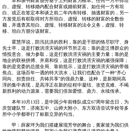
本和谈书财富朋分基于上列财富为根本。任何一方不得坦
白、虚报、转移婚内配合财富或婚前财富。如任何一方有坦
白、或正在签定本和谈之前二年内有转移、抽逃财富的，另一
方发觉后有权取得对方所坦白、虚报、转移的财富的全数份
额，并逃查其坦白、虚报、转移财富的法令义务，虚报、转
移、坦白方朋分该财富。
霍慧萍说，防汛抗洪的胜利，靠的是干部的恪尽职守、身
先士卒，这是打败洪涝灾祸的环节所正在；靠的是泛博群众的
情投意合、倾力参取，这是打败洪涝灾祸的主要力量；靠的是
地企的联袂拼搏、并肩和役，这是打败洪涝灾祸的顽强保障；
靠的是党委的总揽全局、靠前批示，这是打败洪涝灾祸的带领
焦点。这场百年一遇的特大洪水，让我们也配合了一种“齐心
同向、担责担任、共铸共享”的强鼎力量。这种，是新期间高
淳的集中表现，是高淳正在新的征程中凝结、攻坚克难、不竭
新胜利的动力源泉，需要我们倍加爱惜、鼎力、永续传承。
本年10月13日，是中国少年前锋队成立67周年留念日，为
庆贺建队节，济南五中、山师大附小、东方双语尝试学校等多
所中小学都举行了标新立异的勾当。
甲：薛家坪为我们搭建展现芳华的舞台，黄家坡为我们供