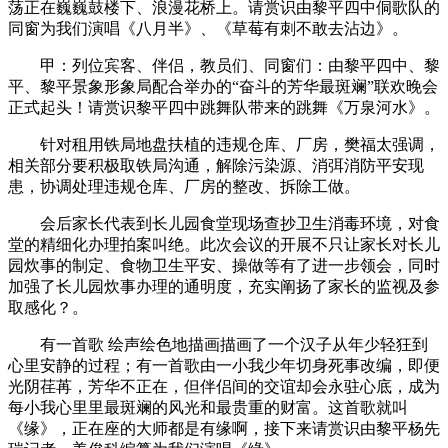
荡正在巍巍鼓楼下、浪漫花桥上。请赏识由黎平四中侗歌队的
同窗为我们演唱《八月半》、《草莓有刺不敢去沾边》。
甲：列位宾客、伴侣，教员们、同窗们：由黎平四中、黎
平、黎平景象形象局配合举办的“奋斗的芳华最斑斓”联欢晚会
正式起头！请赏识黎平四中跳舞队带来的跳舞《万泉河水》。
针对租用铁局地盘扶植的违规仓库、厂房，樊福太强调，
相关部分要积极取铁局沟通，解除污染源、消弭消防平安现
患，协调处理违规仓库、厂房的整改、拆除工做。
会后家长代表到长儿园食堂现场查抄卫生消毒环境，对食
堂的精细化办理拍案叫绝。此次会议的开展不只让家长对长儿
园炊事的制定、食物卫生平安、操做等有了进一步领会，同时
加强了长儿园炊事办理的通明度，充实阐扬了家长的监视及参
取感化？。
有一首歌 绘声绘色地描画描画了一个汉子从年少轻狂到
心里安静的过程；有一首歌由一小我少年切身死事改编，即便
光阴荏苒，芳华不正在，但伴侣间的交谊却会永驻心底，成为
每小我心里里最斑斓的风光和最贵重的财富。这首歌就叫
《缘》，正在座的大师都是有缘啊，接下来请赏识由黎平杨先