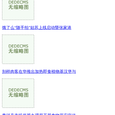
饿了么“随手拍”姑苏上线启动暨张家港
别样肉客在华推出加热即食植物基汉堡与