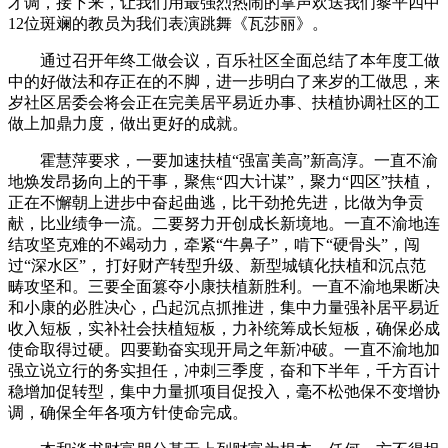
才调，接下来，让我们用最强烈热闹的掌声欢送我们黎平四中
12位斑斓的教员为我们表演跳舞《瓦莎丽》。
通过召开年终工做会议，百乐社区全面总结了本年度工做
中的好做法和存正在的不脚，进一步明白了来岁的工做思，来
岁社区居委会将会正在完美居平易近办事、扶植协调社区的工
做上加鼎力度，做出更好的成就。
霍慧萍要求，一要加速扶植“强富美高”新高淳。一直不渝
地焕发昂扬向上的干事，聚焦“四大计谋”，聚力“四区”扶植，
正在不懈朝上进步中奋起曲逃，比干劲抢先进，比做为争贡
献，比业绩争一流。二要努力开创成长新境地。一直不渝地连
结攻坚克难的不竭动力，牵紧“牛鼻子”，啃下“硬骨头”，闯
过“深水区”， 打好财产转型升级、新型城镇化扶植和沉点范
畴攻坚和。三要全面篡夺小康扶植新胜利。一直不渝地果断决
和小康的必胜决心，凸起沉点抓推进，集中力量强补居平易近
收入短板，实补社会扶植短板，力补统筹成长短板，确保必成
使命取得过硬。四要勤奋实现开局之年新冲破。一直不渝地加
强立说立行的务实担任，冲刺三季度，奋和下半年，千方百计
稳增加促转型，集中力量抓项目促投入，毫不松弛保不变增协
调，确保全年各项方针使命完成。