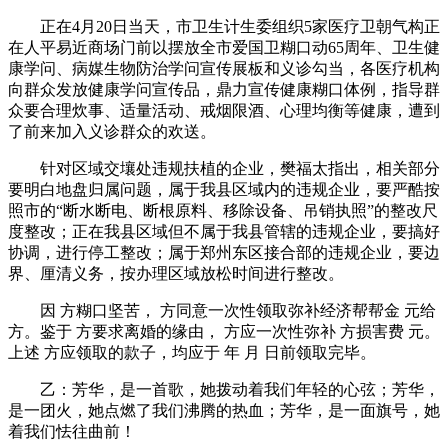
正在4月20日当天，市卫生计生委组织5家医疗卫朝气构正
在人平易近商场门前以摆放全市爱国卫糊口动65周年、卫生健
康学问、病媒生物防治学问宣传展板和义诊勾当，各医疗机构
向群众发放健康学问宣传品，鼎力宣传健康糊口体例，指导群
众要合理炊事、适量活动、戒烟限酒、心理均衡等健康，遭到
了前来加入义诊群众的欢送。
针对区域交壤处违规扶植的企业，樊福太指出，相关部分
要明白地盘归属问题，属于我县区域内的违规企业，要严酷按
照市的“断水断电、断根原料、移除设备、吊销执照”的整改尺
度整改；正在我县区域但不属于我县管辖的违规企业，要搞好
协调，进行停工整改；属于郑州东区接合部的违规企业，要边
界、厘清义务，按办理区域放松时间进行整改。
因 方糊口坚苦， 方同意一次性领取弥补经济帮帮金 元给
方。鉴于 方要求离婚的缘由， 方应一次性弥补 方损害费 元。
上述 方应领取的款子，均应于 年 月 日前领取完毕。
乙：芳华，是一首歌，她拨动着我们年轻的心弦；芳华，
是一团火，她点燃了我们沸腾的热血；芳华，是一面旗号，她
着我们怯往曲前！