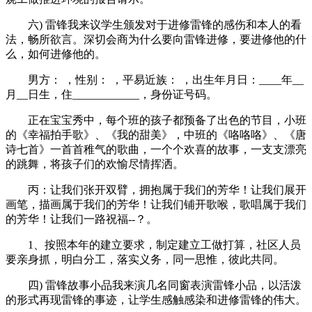
六) 雷锋我来议学生颁发对于进修雷锋的感伤和本人的看
法，畅所欲言。深切会商为什么要向雷锋进修，要进修他的什
么，如何进修他的。
男方： ，性别： ，平易近族： ，出生年月日：____年__
月__日生，住____________，身份证号码。
正在宝宝秀中，每个班的孩子都预备了出色的节目，小班
的《幸福拍手歌》、《我的甜美》，中班的《咯咯咯》、《唐
诗七首》一首首稚气的歌曲，一个个欢喜的故事，一支支漂亮
的跳舞，将孩子们的欢愉尽情挥洒。
丙：让我们张开双臂，拥抱属于我们的芳华！让我们展开
画笔，描画属于我们的芳华！让我们铺开歌喉，歌唱属于我们
的芳华！让我们一路祝福--？。
1、按照本年的建立要求，制定建立工做打算，社区人员
要亲身抓，明白分工，落实义务，同一思惟，彼此共同。
四) 雷锋故事小品我来演几名同窗表演雷锋小品，以活泼
的形式再现雷锋的事迹，让学生感触感染和进修雷锋的伟大。