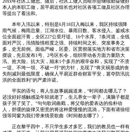
20xx年社区工做思。随后，社区工做人员暗示会继续勤奋做好
本人的本职工做，居平易近组长也对社区各项工做及社区办理
等提出了看法和。
本年入汛以来，特别是6月18日入梅以来，我区持续强降
雨气候，梅雨总量、江湖水位、暴雨日数、客水侵入、鉴戒水
位全面超汗青，全区227公里圩堤、16个水库、7条河道，全线
面对严沉，汛情险情程度之强、持续时间之长、突发事务之
多，史无前例。面临严峻，区委、区贯彻落实地方和省市决策
摆设，先后发布1号、2号区长令，组织带动各方面力量防大
汛、抢大险、抗大灾，颠末1个多月的艰辛奋和，实现了“不溃
一堤、不垮一坝、不破一圩”的方针，兑现了“将灾祸形成的丧
失削减到最低限度，确保人平易近群命财富平安，篡夺防汛抗
洪的全面胜利”的严肃许诺。
平实的语句，将人生故事娓娓道来，“时间都去哪儿了？
还没好好感触感染年轻就老了，生儿养女一辈子，满脑子都是
孩子哭了笑了。”句句歌词曲戳，将父母的爱表达的俭朴动
人，舒缓的旋律又密意的将这种爱慢慢的流淌，下面有请徐绍
强等同窗为我们带来情景歌曲《时间都去哪了》。
正在黎平四中，不只学生多才多艺，我们的教员也一样有