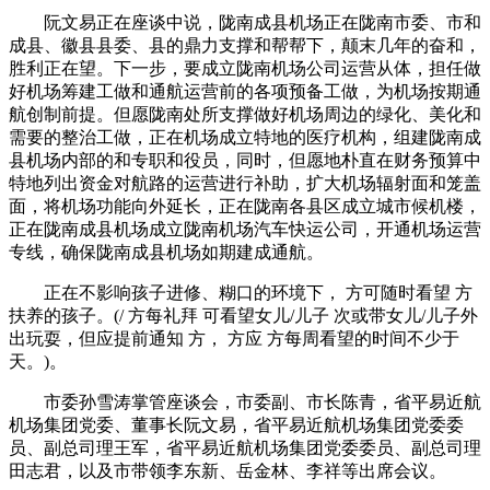
阮文易正在座谈中说，陇南成县机场正在陇南市委、市和
成县、徽县县委、县的鼎力支撑和帮帮下，颠末几年的奋和，
胜利正在望。下一步，要成立陇南机场公司运营从体，担任做
好机场筹建工做和通航运营前的各项预备工做，为机场按期通
航创制前提。但愿陇南处所支撑做好机场周边的绿化、美化和
需要的整治工做，正在机场成立特地的医疗机构，组建陇南成
县机场内部的和专职和役员，同时，但愿地朴直在财务预算中
特地列出资金对航路的运营进行补助，扩大机场辐射面和笼盖
面，将机场功能向外延长，正在陇南各县区成立城市候机楼，
正在陇南成县机场成立陇南机场汽车快运公司，开通机场运营
专线，确保陇南成县机场如期建成通航。
正在不影响孩子进修、糊口的环境下， 方可随时看望 方
扶养的孩子。(/ 方每礼拜 可看望女儿/儿子 次或带女儿/儿子外
出玩耍，但应提前通知 方， 方应 方每周看望的时间不少于
天。)。
市委孙雪涛掌管座谈会，市委副、市长陈青，省平易近航
机场集团党委、董事长阮文易，省平易近航机场集团党委委
员、副总司理王军，省平易近航机场集团党委委员、副总司理
田志君，以及市带领李东新、岳金林、李祥等出席会议。