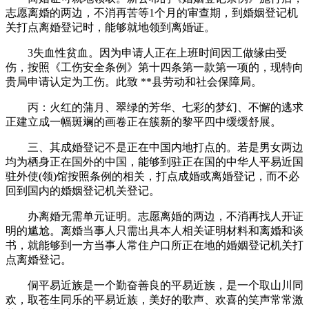
志愿离婚的两边，不消再苦等1个月的审查期，到婚姻登记机
关打点离婚登记时，能够就地领到离婚证。
3失血性贫血。因为申请人正在上班时间因工做缘由受
伤，按照《工伤安全条例》第十四条第一款第一项的，现特向
贵局申请认定为工伤。此致 **县劳动和社会保障局。
丙：火红的蒲月、翠绿的芳华、七彩的梦幻、不懈的逃求
正建立成一幅斑斓的画卷正在簇新的黎平四中缓缓舒展。
三、其成婚登记不是正在中国内地打点的。若是男女两边
均为栖身正在国外的中国，能够到驻正在国的中华人平易近国
驻外使(领)馆按照条例的相关，打点成婚或离婚登记，而不必
回到国内的婚姻登记机关登记。
办离婚无需单元证明。志愿离婚的两边，不消再找人开证
明的尴尬。离婚当事人只需出具本人相关证明材料和离婚和谈
书，就能够到一方当事人常住户口所正在地的婚姻登记机关打
点离婚登记。
侗平易近族是一个勤奋善良的平易近族，是一个取山川同
欢，取苍生同乐的平易近族，美好的歌声、欢喜的笑声常常激