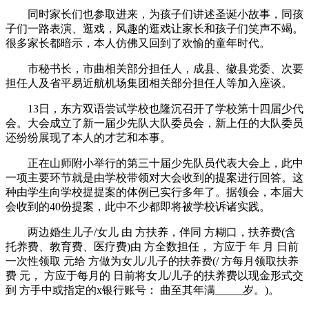
同时家长们也参取进来，为孩子们讲述圣诞小故事，同孩
子们一路表演、逛戏，风趣的逛戏让家长和孩子们笑声不竭。
很多家长都暗示，本人仿佛又回到了欢愉的童年时代。
市秘书长，市曲相关部分担任人，成县、徽县党委、次要
担任人及省平易近航机场集团相关部分担任人等加入座谈。
13日，东方双语尝试学校也隆沉召开了学校第十四届少代
会。大会成立了新一届少先队大队委员会，新上任的大队委员
还纷纷展现了本人的才艺和本事。
正在山师附小举行的第三十届少先队员代表大会上，此中
一项主要环节就是由学校带领对大会收到的提案进行回答。这
种由学生向学校提提案的体例已实行多年了。据领会，本届大
会收到的40份提案，此中不少都即将被学校诉诸实践。
两边婚生儿子/女儿 由 方扶养，伴同 方糊口，扶养费(含
托养费、教育费、医疗费)由 方全数担任， 方应于 年 月 日前
一次性领取 元给 方做为女儿/儿子的扶养费(/ 方每月领取扶养
费 元， 方应于每月的 日前将女儿/儿子的扶养费以现金形式交
到 方手中或指定的x银行账号： 曲至其年满_____岁。)。