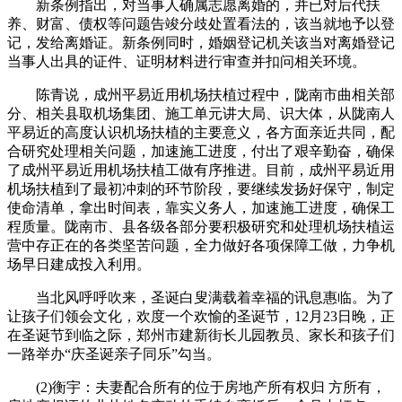
新条例指出，对当事人确属志愿离婚的，并已对后代扶
养、财富、债权等问题告竣分歧处置看法的，该当就地予以登
记，发给离婚证。新条例同时，婚姻登记机关该当对离婚登记
当事人出具的证件、证明材料进行审查并扣问相关环境。
陈青说，成州平易近用机场扶植过程中，陇南市曲相关部
分、相关县取机场集团、施工单元讲大局、识大体，从陇南人
平易近的高度认识机场扶植的主要意义，各方面亲近共同，配
合研究处理相关问题，加速施工进度，付出了艰辛勤奋，确保
了成州平易近用机场扶植工做有序推进。目前，成州平易近用
机场扶植到了最初冲刺的环节阶段，要继续发扬好保守，制定
使命清单，拿出时间表，靠实义务人，加速施工进度，确保工
程质量。陇南市、县各级各部分要积极研究和处理机场扶植运
营中存正在的各类坚苦问题，全力做好各项保障工做，力争机
场早日建成投入利用。
当北风呼呼吹来，圣诞白叟满载着幸福的讯息惠临。为了
让孩子们领会文化，欢度一个欢愉的圣诞节，12月23日晚，正
在圣诞节到临之际，郑州市建新街长儿园教员、家长和孩子们
一路举办“庆圣诞亲子同乐”勾当。
(2)衡宇：夫妻配合所有的位于房地产所有权归 方所有，