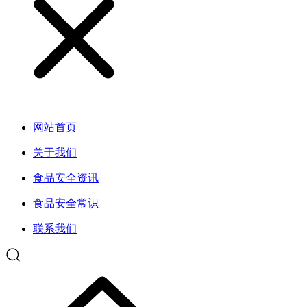
网站首页
关于我们
食品安全资讯
食品安全常识
联系我们