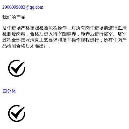
2906099083@qq.com
我们的产品
活牛进场严格按照检验流程操作，对所有肉牛进场前进行血清
检测瘦肉精，合格后进入待宰圈静养，静养后进行屠宰。屠宰
过程全部按照清真工艺要求和屠宰操作规程进行，所有牛肉产
品检测合格后才准出厂。
四分体