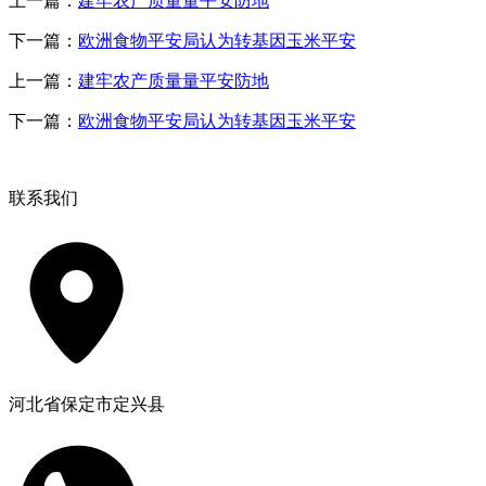
上一篇：
建牢农产质量量平安防地
下一篇：
欧洲食物平安局认为转基因玉米平安
上一篇：
建牢农产质量量平安防地
下一篇：
欧洲食物平安局认为转基因玉米平安
联系我们
河北省保定市定兴县