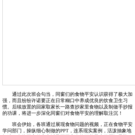
通过此次班会勾当，同窗们的食物平安认识获得了极大加
强，而且纷纷许诺要正在日常糊口中养成优良的饮食卫生习
惯。后续放置的回家取家长一路查抄家里食物以及制做手抄报
的功课，将进一步深化同窗们对食物平安的理解取注沉！
班会伊始，各班通过展现食物问题的视频，正在食物平安
学问部门，操纵细心制做的PPT，连系现实案例，活泼抽象地