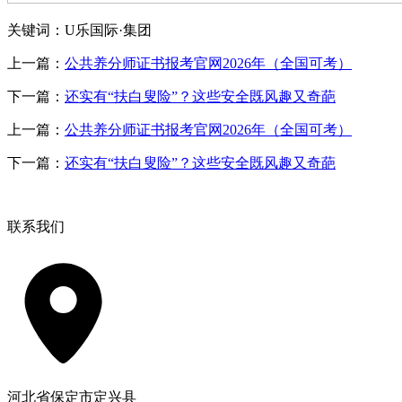
关键词：U乐国际·集团
上一篇：
公共养分师证书报考官网2026年（全国可考）
下一篇：
还实有“扶白叟险”？这些安全既风趣又奇葩
上一篇：
公共养分师证书报考官网2026年（全国可考）
下一篇：
还实有“扶白叟险”？这些安全既风趣又奇葩
联系我们
河北省保定市定兴县