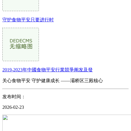
守护食物平安只要进行时
2019-2023年中國食物平安行業競爭阐发及發
关心食物平安 守护健康成长 ——灞桥区三殿核心
发布时间：
2026-02-23