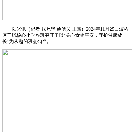
阳光讯（记者 张允铎 通信员 王茜）2024年11月25日灞桥
区三殿核心小学各班召开了以“关心食物平安，守护健康成
长”为从题的班会勾当。