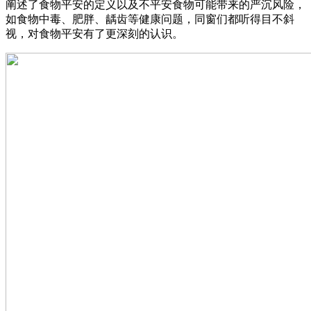
阐述了食物平安的定义以及不平安食物可能带来的严沉风险，
如食物中毒、肥胖、龋齿等健康问题，同窗们都听得目不斜
视，对食物平安有了更深刻的认识。