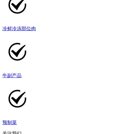
冷鲜冷冻部位肉
牛副产品
预制菜
关注我们