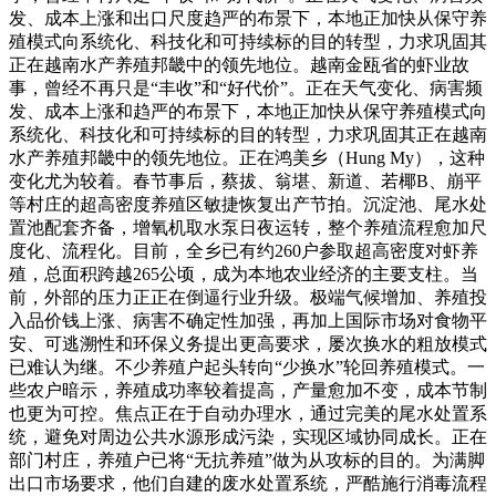
发、成本上涨和出口尺度趋严的布景下，本地正加快从保守养
殖模式向系统化、科技化和可持续标的目的转型，力求巩固其
正在越南水产养殖邦畿中的领先地位。越南金瓯省的虾业故
事，曾经不再只是“丰收”和“好代价”。正在天气变化、病害频
发、成本上涨和趋严的布景下，本地正加快从保守养殖模式向
系统化、科技化和可持续标的目的转型，力求巩固其正在越南
水产养殖邦畿中的领先地位。正在鸿美乡（Hung My），这种
变化尤为较着。春节事后，蔡拔、翁堪、新道、若椰B、崩平
等村庄的超高密度养殖区敏捷恢复出产节拍。沉淀池、尾水处
置池配套齐备，增氧机取水泵日夜运转，整个养殖流程愈加尺
度化、流程化。目前，全乡已有约260户参取超高密度对虾养
殖，总面积跨越265公顷，成为本地农业经济的主要支柱。当
前，外部的压力正正在倒逼行业升级。极端气候增加、养殖投
入品价钱上涨、病害不确定性加强，再加上国际市场对食物平
安、可逃溯性和环保义务提出更高要求，屡次换水的粗放模式
已难认为继。不少养殖户起头转向“少换水”轮回养殖模式。一
些农户暗示，养殖成功率较着提高，产量愈加不变，成本节制
也更为可控。焦点正在于自动办理水，通过完美的尾水处置系
统，避免对周边公共水源形成污染，实现区域协同成长。正在
部门村庄，养殖户已将“无抗养殖”做为从攻标的目的。为满脚
出口市场要求，他们自建的废水处置系统，严酷施行消毒流程