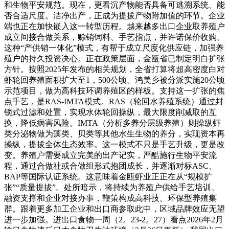
和生物平安规范。现在，更看沉产物能否具备可逃溯系统、能
否合适尺度。洁净出产，正成为提拔产物附加值的环节。企业
端也正在加快嵌入这一转型历程。越来越多出口企业取养殖户
成立间接合做关系，赊销饲料、手艺指点，并许诺保价收购。
这种“产供销一体化”模式，有帮于成立尺度化供应链，加强养
殖户的持久投资决心。正在政策层面，金瓯省已制定明白扩张
方针。按照2025年发布的相关规划，全省打算将超高密度白对
虾轮回养殖面积扩大至1，500公顷。鸿美乡被分派实施20公顷
示范项目，做为高科技环调养殖区的样板。支持这一扩张的焦
点手艺，是RAS-IMTA模式。RAS（轮回水养殖系统）通过封
锁式过滤和处置，实现水体轮回操纵，最大限度削减取的互
换，降低病害风险。IMTA（分析多养分层级养殖）则操纵虾
类分泌物做为藻类、贝类等其他水生生物的养分，实现资本再
操纵，提拔全体生态效率。这一模式不只是手艺升级，更是改
变。养殖户需要成立完美的出产记实，严酷施行生物平安流
程，通过合做社或合做组形式抱团成长，并逐渐对标ASC、
BAP等国际认证系统。这意味着金瓯虾业正正在从“规模扩
张”“质量提拔”。处所暗示，将持续为养殖户供给手艺培训、
融资支撑和企业对接办事，鞭策构成高科技、环保型养殖集
群。跟着更多加工企业和出口商参取此中，区域品牌效应无望
进一步加强。进出口食物一周（2。23-2。27）看点2026年2月