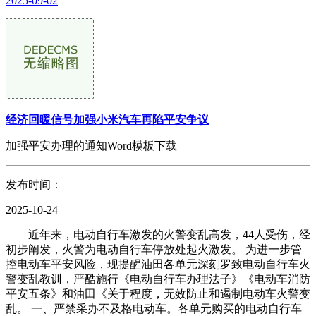
2025-09-02
经济回暖信号加强小米汽车再陷平安争议
加强平安办理的通知Word模板下载
发布时间：
2025-10-24
近年来，电动自行车激发的火警变乱高发，44人受伤，经
初步阐发，火警为电动自行车停放处起火激发。 为进一步管
控电动车平安风险，现提醒油田各单元深刻罗致电动自行车火
警变乱教训，严酷施行《电动自行车办理法子》《电动车消防
平安五条》和油田《关于程度，无效防止和遏制电动车火警变
乱。 一、严禁采办不及格电动车。各单元购买的电动自行车