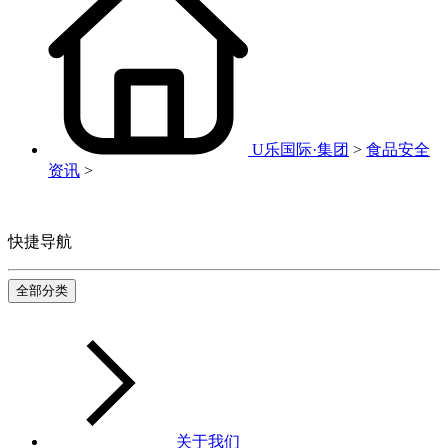
U乐国际·集团
>
食品安全
资讯
>
快捷导航
全部分类
关于我们