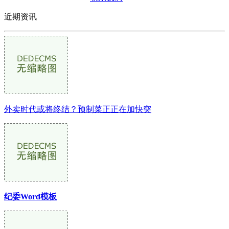
近期资讯
外卖时代或将终结？预制菜正正在加快突
纪委Word模板