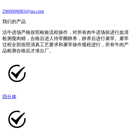
2906099083@qq.com
我们的产品
活牛进场严格按照检验流程操作，对所有肉牛进场前进行血清
检测瘦肉精，合格后进入待宰圈静养，静养后进行屠宰。屠宰
过程全部按照清真工艺要求和屠宰操作规程进行，所有牛肉产
品检测合格后才准出厂。
四分体