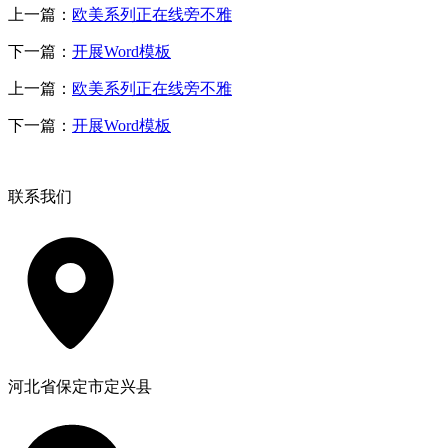
上一篇：
欧美系列正在线旁不雅
下一篇：
开展Word模板
上一篇：
欧美系列正在线旁不雅
下一篇：
开展Word模板
联系我们
河北省保定市定兴县