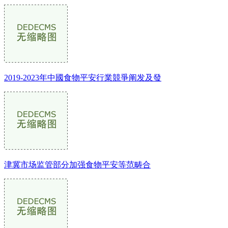
2019-2023年中國食物平安行業競爭阐发及發
津冀市场监管部分加强食物平安等范畴合