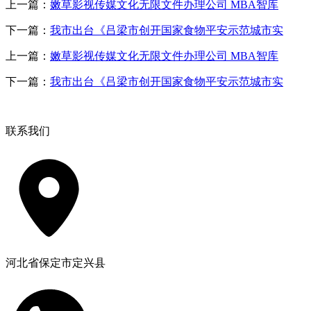
上一篇：
嫩草影视传媒文化无限文件办理公司 MBA智库
下一篇：
我市出台《吕梁市创开国家食物平安示范城市实
上一篇：
嫩草影视传媒文化无限文件办理公司 MBA智库
下一篇：
我市出台《吕梁市创开国家食物平安示范城市实
联系我们
河北省保定市定兴县