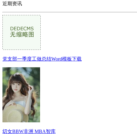
近期资讯
党支部一季度工做总结Word模板下载
㓜女BBW非洲 MBA智库