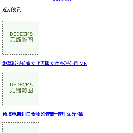
近期资讯
嫩草影视传媒文化无限文件办理公司 MB
跨境电商进口食物监管新“管理立异”破