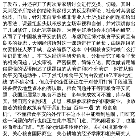
了发布，并还召开了两次专家研讨会进行交换、切磋。其时，
天则经济所给出的结论惹起很大的反应和辩论，社会对其褒贬
纷歧。而后，针对来自专业或非专业人士所提出的问题和给出
的看法，课题组起头以积极的立场审视和自创，并对演讲做出
了几回修订，以此完美课题。为使更好地领会本演讲的研究，
从而了了中国粮食平安的情况；考虑到泛博对粮食平安简直有
良多的疑虑，天则经济所对这一课题进行了延长，由课题组的
次要担任人茅于轼、赵农编撰了这本《中国粮食安端赖什么打
算仍是市场》。本书从经济学研究角度、分析研究了粮食平安
的相关问题，认实审视、严密揣度，简练立论。两位做者用通
俗易懂的话语阐述了课题组的从演讲和8个分演讲。起首从粮
食平安问题动手，证了然“以粮食平安为由设置18亿亩耕地红
线”的不确定性，但底子的企图还正在于对使用打算手段设置
装备摆设地盘资本的否认取。粮食问题并不等同粮食平安问
题，我国历届紧抓粮食不放松，多年来成效可不雅，库存殷
实。我们完全能够进一步思，积极参取粮食的国际商业。收放
自若的粮食政策有帮于我们抵当“百年一遇”的“粮食危
机”。“不懂粮食平安的外行正在这本书中能看到热闹，而研究
这一问题的内行也能正在此中看到门道。而热闹看多了，也能
逐渐看出门道。”该书的责编崔玲评价说。关心国度粮食平
安、关心粮食国际商业、关心耕地的经济学家和相关研究人