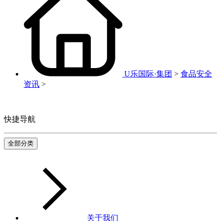
U乐国际·集团
>
食品安全
资讯
>
快捷导航
全部分类
关于我们