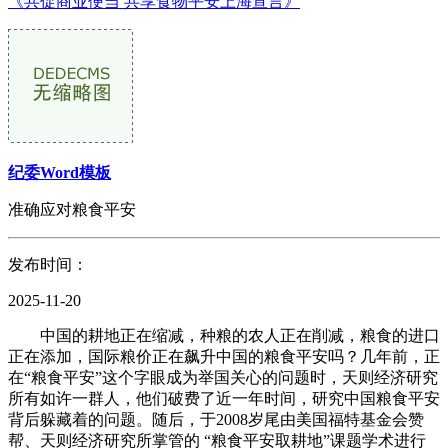
《共促商业便当 共享食物平安上海宣言》
纪委Word模板
准确应对粮食平安
发布时间：
2025-11-20
中国的耕地正在缩减，种粮的农人正在削减，粮食的进口
正在添加，国际粮价正在飙升中国的粮食平安吗？几年前，正
在“粮食平安”这个字眼成为举国关心的问题时，天则经济研究
所有如许一群人，他们破费了近一年时间，研究中国粮食平安
背后躲藏着的问题。随后，于2008岁尾由美国福特基金会赞
帮、天则经济研究所掌管的 “粮食平安取耕地”课题学术进行