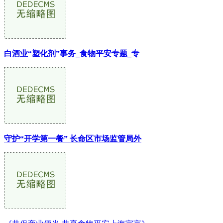
白酒业“塑化剂”事务_食物平安专题_专
守护“开学第一餐” 长命区市场监管局外