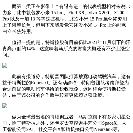
而第二类正在影像上 “ 有退有进 ” 的代表机型相对来说比
力多，此中就包罗小米 15 Pro、Find X8、vivo X200、X200
Pro 以及一加 13 等等这些机型。此次小米 15 Pro 虽然终究用
上了潜望长焦，但用下来我发觉它还没小米 14 Pro 上的那颗
曲立长焦好用。
值得一提的是，特斯拉股价目前仍比2021年11月创下的汗
青高点低约14%，这意味着马斯克的财富大概还有不少上涨空
间。
此前有报道称，特朗普团队打算放宽电动驾驶汽车，这有
益于特斯拉的Robotaxi。还有动静称，特朗普团队考虑拜登为
合适前提的电动汽车供给的税收抵免，这同样会使特斯拉受
益，由于该公司的合作敌手较着更依赖这项政策。
做为全球最出名的持续创业者，马斯克旗下有多家明星公
司，除了特斯拉之外，还包罗太空摸索手艺公司SpaceX、人
工智能公司xAI、社交平台X和脑机接口公司Neuralink等。