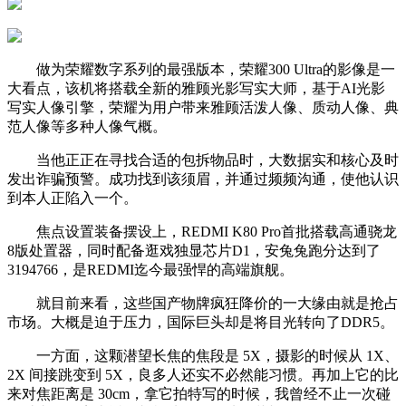
做为荣耀数字系列的最强版本，荣耀300 Ultra的影像是一
大看点，该机将搭载全新的雅顾光影写实大师，基于AI光影
写实人像引擎，荣耀为用户带来雅顾活泼人像、质动人像、典
范人像等多种人像气概。
当他正正在寻找合适的包拆物品时，大数据实和核心及时
发出诈骗预警。成功找到该须眉，并通过频频沟通，使他认识
到本人正陷入一个。
焦点设置装备摆设上，REDMI K80 Pro首批搭载高通骁龙
8版处置器，同时配备逛戏独显芯片D1，安兔兔跑分达到了
3194766，是REDMI迄今最强悍的高端旗舰。
就目前来看，这些国产物牌疯狂降价的一大缘由就是抢占
市场。大概是迫于压力，国际巨头却是将目光转向了DDR5。
一方面，这颗潜望长焦的焦段是 5X，摄影的时候从 1X、
2X 间接跳变到 5X，良多人还实不必然能习惯。再加上它的比
来对焦距离是 30cm，拿它拍特写的时候，我曾经不止一次碰