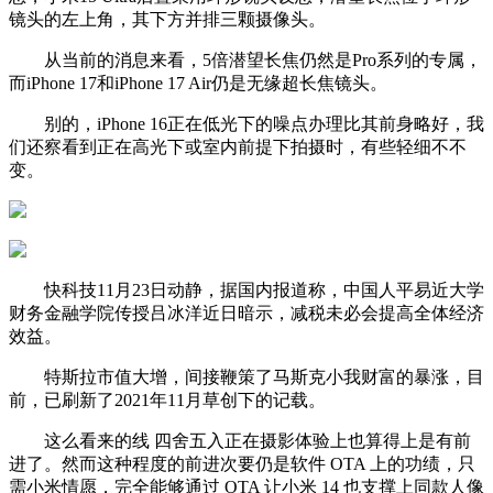
镜头的左上角，其下方并排三颗摄像头。
从当前的消息来看，5倍潜望长焦仍然是Pro系列的专属，
而iPhone 17和iPhone 17 Air仍是无缘超长焦镜头。
别的，iPhone 16正在低光下的噪点办理比其前身略好，我
们还察看到正在高光下或室内前提下拍摄时，有些轻细不不
变。
快科技11月23日动静，据国内报道称，中国人平易近大学
财务金融学院传授吕冰洋近日暗示，减税未必会提高全体经济
效益。
特斯拉市值大增，间接鞭策了马斯克小我财富的暴涨，目
前，已刷新了2021年11月草创下的记载。
这么看来的线 四舍五入正在摄影体验上也算得上是有前
进了。然而这种程度的前进次要仍是软件 OTA 上的功绩，只
需小米情愿，完全能够通过 OTA 让小米 14 也支撑上同款人像