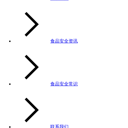
食品安全资讯
食品安全常识
联系我们