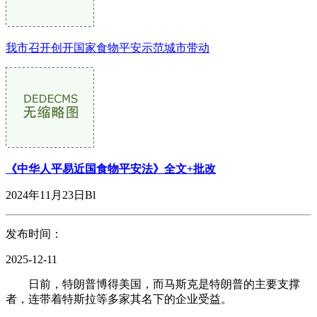
我市召开创开国家食物平安示范城市带动
《中华人平易近国食物平安法》全文+批改
2024年11月23日Bl
发布时间：
2025-12-11
日前，特朗普博得美国，而马斯克是特朗普的主要支撑
者，连带着特斯拉等多家其名下的企业受益。