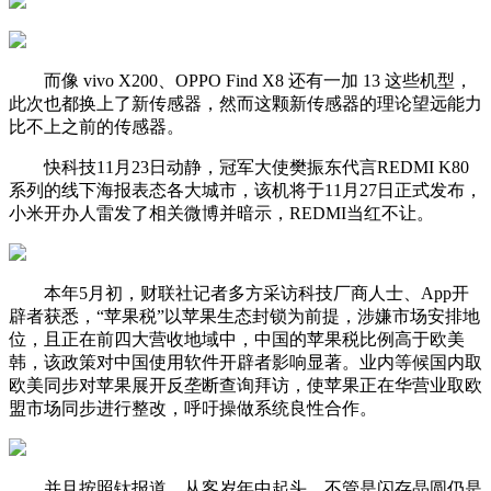
而像 vivo X200、OPPO Find X8 还有一加 13 这些机型，
此次也都换上了新传感器，然而这颗新传感器的理论望远能力
比不上之前的传感器。
快科技11月23日动静，冠军大使樊振东代言REDMI K80
系列的线下海报表态各大城市，该机将于11月27日正式发布，
小米开办人雷发了相关微博并暗示，REDMI当红不让。
本年5月初，财联社记者多方采访科技厂商人士、App开
辟者获悉，“苹果税”以苹果生态封锁为前提，涉嫌市场安排地
位，且正在前四大营收地域中，中国的苹果税比例高于欧美
韩，该政策对中国使用软件开辟者影响显著。业内等候国内取
欧美同步对苹果展开反垄断查询拜访，使苹果正在华营业取欧
盟市场同步进行整改，呼吁操做系统良性合作。
并且按照钛报道，从客岁年中起头，不管是闪存晶圆仍是