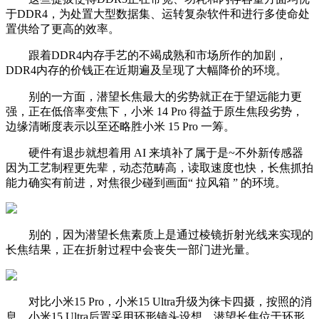
于DDR4，为处置大型数据集、运转复杂软件和进行多使命处
置供给了更高的效率。
跟着DDR4内存手艺的不竭成熟和市场所作的加剧，
DDR4内存的价钱正在近期遍及呈现了大幅降价的环境。
别的一方面，潜望长焦最大的劣势就正在于望远能力更
强，正在低倍率变焦下，小米 14 Pro 得益于原生焦段劣势，
边缘清晰度表示以至还略胜小米 15 Pro 一筹。
硬件有退步就想着用 AI 来填补了属于是~不外新传感器
因为工艺制程更先辈，动态范畴高，读取速度也快，长焦抓拍
能力确实有前进，对焦很少碰到画面“ 拉风箱 ” 的环境。
别的，因为潜望长焦素质上是通过棱镜折射光线来实现的
长焦结果，正在折射过程中会丧失一部门进光量。
对比小米15 Pro，小米15 Ultra升级为徕卡四摄，按照的消
息，小米15 Ultra后置采用环形镜头设想，潜望长焦位于环形