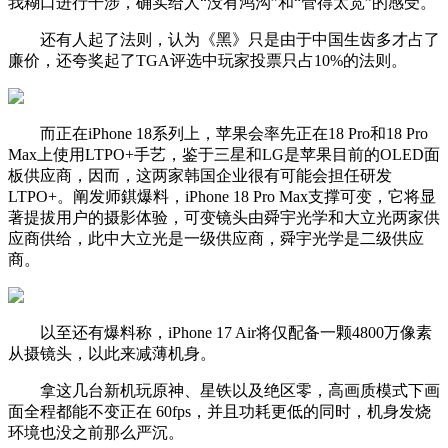
我糊口进行干涉，确实给人“没有鸿沟”和“管得太宽”的感受。
还有人起了法则，认为《黑》只是由于中国生齿多才占了
廉价，还夸奖起了TGA评选中玩家投票只占10%的法则。
而正在iPhone 18系列上，苹果会率先正在18 Pro和18 Pro
Max上使用LTPO+手艺，鉴于三星和LG是苹果目前的OLED面
板供应商，因而，这两家韩国企业很有可能会担任研发
LTPO+。阐发师錤爆料，iPhone 18 Pro Max支撑可变，它将显
著提拔用户的摄影体验，可变镜头由舜宇光学和大立光两家供
应商供给，此中大立光是一级供应商，舜宇光学是二级供应
商。
以至还有爆料称，iPhone 17 Air将仅配备一颗4800万像素
从摄镜头，以此来减薄机身。
拿这几台新机玩原神、星铁以及绝区零，高画质模式下画
面全程都能不变正在 60fps，并且功耗更低的同时，机身发烧
环境也没之前那么严沉。