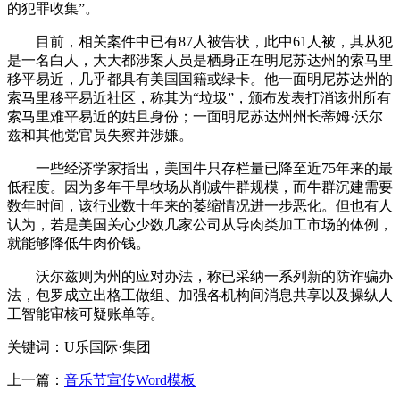
的犯罪收集”。
目前，相关案件中已有87人被告状，此中61人被，其从犯
是一名白人，大大都涉案人员是栖身正在明尼苏达州的索马里
移平易近，几乎都具有美国国籍或绿卡。他一面明尼苏达州的
索马里移平易近社区，称其为“垃圾”，颁布发表打消该州所有
索马里难平易近的姑且身份；一面明尼苏达州州长蒂姆·沃尔
兹和其他党官员失察并涉嫌。
一些经济学家指出，美国牛只存栏量已降至近75年来的最
低程度。因为多年干旱牧场从削减牛群规模，而牛群沉建需要
数年时间，该行业数十年来的萎缩情况进一步恶化。但也有人
认为，若是美国关心少数几家公司从导肉类加工市场的体例，
就能够降低牛肉价钱。
沃尔兹则为州的应对办法，称已采纳一系列新的防诈骗办
法，包罗成立出格工做组、加强各机构间消息共享以及操纵人
工智能审核可疑账单等。
关键词：U乐国际·集团
上一篇：
音乐节宣传Word模板