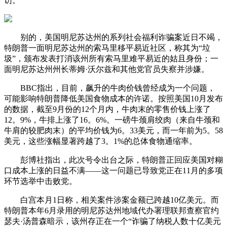
访。
别的，美国明尼苏达州的系列社会福利诈骗案近日不竭，
特朗普一面明尼苏达州的索马里移平易近社区，称其为“垃
圾”，颁布发表打消该州所有索马里难平易近的姑且身份；一
面明尼苏达州州长蒂姆·沃尔兹和其他党官员失察并涉嫌。
BBC指出，目前，飙升的牛肉价钱曾经成为一个问题，
可能影响特朗普降低美国食物成本的许诺。按照美国10月发布
的数据，截至9月份的12个月内，牛肉末的零售价钱上涨了
12。9%，牛排上涨了16。6%。一磅牛颈肩绞肉（来自牛颈和
牛肩的较肥肉末）的平均价钱为6。33美元，而一年前为5。58
美元，这些涨幅显著跨越了3。1%的总体食物通缩率。
彭博社指出，此次号令出台之际，特朗普正回应美国对糊
口成本上涨的日益不满——这一问题已导致党正在11月的多项
环节选举中击败党。
白宫本月1日称，相关案件涉案金额已跨越10亿美元。而
特朗普本年6月录用的明尼苏达州地域代办署理联邦查察官约
瑟夫·汤普森暗示，该州存正在一个“诈骗了纳税人数十亿美元