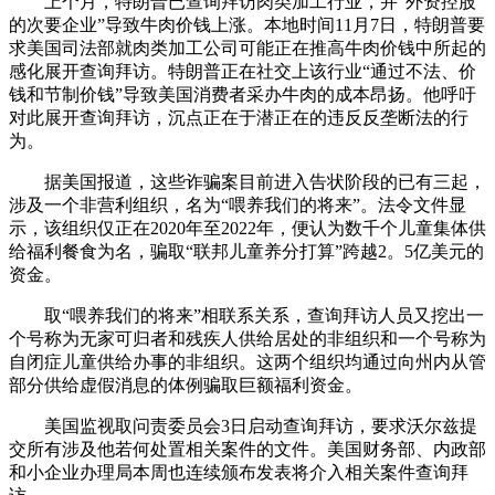
上个月，特朗普已查询拜访肉类加工行业，并“外资控股
的次要企业”导致牛肉价钱上涨。本地时间11月7日，特朗普要
求美国司法部就肉类加工公司可能正在推高牛肉价钱中所起的
感化展开查询拜访。特朗普正在社交上该行业“通过不法、价
钱和节制价钱”导致美国消费者采办牛肉的成本昂扬。他呼吁
对此展开查询拜访，沉点正在于潜正在的违反反垄断法的行
为。
据美国报道，这些诈骗案目前进入告状阶段的已有三起，
涉及一个非营利组织，名为“喂养我们的将来”。法令文件显
示，该组织仅正在2020年至2022年，便认为数千个儿童集体供
给福利餐食为名，骗取“联邦儿童养分打算”跨越2。5亿美元的
资金。
取“喂养我们的将来”相联系关系，查询拜访人员又挖出一
个号称为无家可归者和残疾人供给居处的非组织和一个号称为
自闭症儿童供给办事的非组织。这两个组织均通过向州内从管
部分供给虚假消息的体例骗取巨额福利资金。
美国监视取问责委员会3日启动查询拜访，要求沃尔兹提
交所有涉及他若何处置相关案件的文件。美国财务部、内政部
和小企业办理局本周也连续颁布发表将介入相关案件查询拜