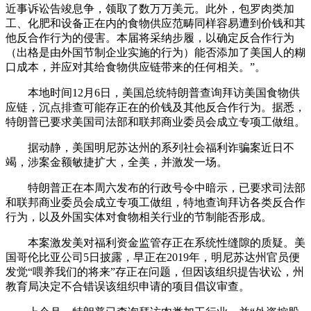
近事诉讼告竣息争，领取了数万万美元。此外，包罗肉类加
工、化肥和设备正在内的食物供应范畴同样容易遭到价钱和其
他反合作行为的侵害。本届将采纳步履，以确定反合作行为
（出格是由外国节制企业实施的行为）能否添加了美国人的糊
口成本，并应对其给食物供应链带来的任何相关。”。
本地时间12月6日，美国总统特朗普查询拜访美国食物供
应链，沉点排查可能存正在的价钱及其他反合作行为。据悉，
特朗普已要求美国司法部和联邦商业委员会成立专项工做组。
据动静，美国明尼苏达州的系列社会福利诈骗案近日不
竭，涉案金额敏捷扩大，全美，并激发一场。
特朗普正在本周六发布的行政号令中暗示，已要求司法部
和联邦商业委员会成立专项工做组，特地查询拜访各类反合作
行为，以及外国实体对食物相关行业的节制能否形成。
本案激发美对福利资金监管存正在系统性缝隙的质疑。美
国哥伦比亚公司5日披露，早正在2019年，明尼苏达州官员便
发觉“喂养我们的将来”存正在问题，但因该组织提告状讼，州
教育局决定不合错误该组织申请的项目倡议审查。