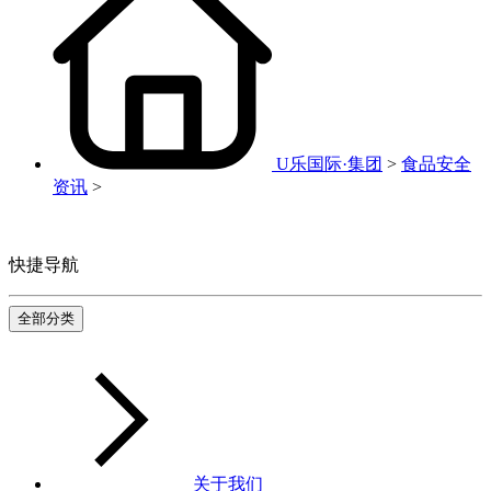
U乐国际·集团
>
食品安全
资讯
>
快捷导航
全部分类
关于我们