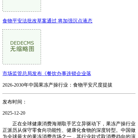
食物平安法批改草案通过 将加强沉点液态
市场监管总局发布《餐饮办事连锁企业落
2026-2030年中国果冻产操行业：食物平安尺度提拔
发布时间：
2025-12-20
正在全球健康消费海潮取手艺立异驱动下，果冻产操行业
正派历从保守零食向功能性、健康化食物的深度转型。中国做
为全球最大的果冻消费市场之一，其行业款式取消费趋向的演