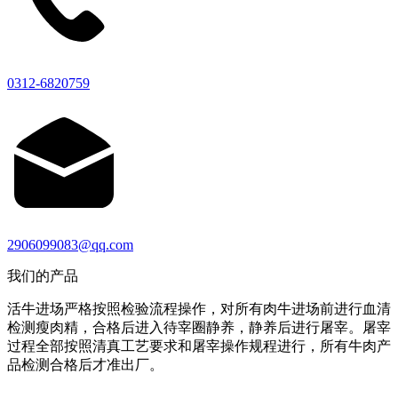
0312-6820759
2906099083@qq.com
我们的产品
活牛进场严格按照检验流程操作，对所有肉牛进场前进行血清
检测瘦肉精，合格后进入待宰圈静养，静养后进行屠宰。屠宰
过程全部按照清真工艺要求和屠宰操作规程进行，所有牛肉产
品检测合格后才准出厂。