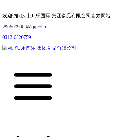
欢迎访问河北U乐国际·集团食品有限公司官方网站！
2906099083@qq.com
0312-6820759