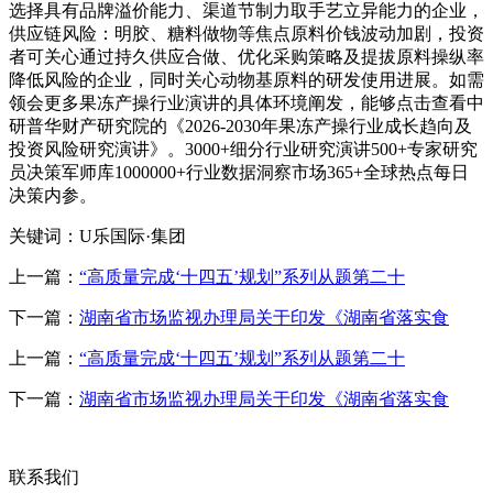
选择具有品牌溢价能力、渠道节制力取手艺立异能力的企业，
供应链风险：明胶、糖料做物等焦点原料价钱波动加剧，投资
者可关心通过持久供应合做、优化采购策略及提拔原料操纵率
降低风险的企业，同时关心动物基原料的研发使用进展。如需
领会更多果冻产操行业演讲的具体环境阐发，能够点击查看中
研普华财产研究院的《2026-2030年果冻产操行业成长趋向及
投资风险研究演讲》。3000+细分行业研究演讲500+专家研究
员决策军师库1000000+行业数据洞察市场365+全球热点每日
决策内参。
关键词：U乐国际·集团
上一篇：
“高质量完成‘十四五’规划”系列从题第二十
下一篇：
湖南省市场监视办理局关于印发《湖南省落实食
上一篇：
“高质量完成‘十四五’规划”系列从题第二十
下一篇：
湖南省市场监视办理局关于印发《湖南省落实食
联系我们