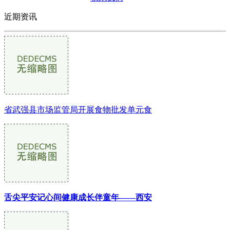
近期资讯
省武强县市场监管局开展食物批发单元食
舌尖平安记心间健康成长伴童年——西安