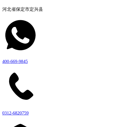
河北省保定市定兴县
400-669-9845
0312-6820759