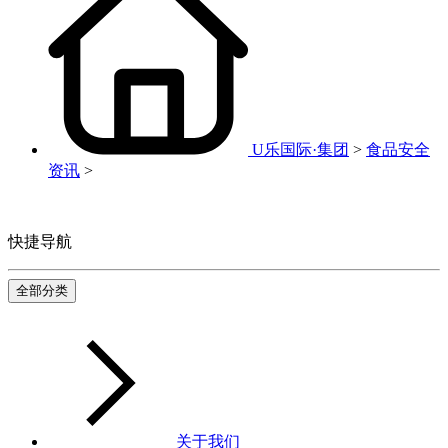
U乐国际·集团
>
食品安全
资讯
>
快捷导航
全部分类
关于我们