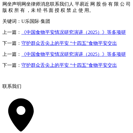
网坐声明网坐律师消息联系我们人 平易近 网 股 份 有 限 公 司
版 权 所 有 ，未 经 书 面 授 权 禁 止 使 用。
关键词：U乐国际·集团
上一篇：
《中国食物平安情况研究演讲（2025）》等多项研
下一篇：
守护群众舌尖上的平安 “十四五”食物平安交出
上一篇：
《中国食物平安情况研究演讲（2025）》等多项研
下一篇：
守护群众舌尖上的平安 “十四五”食物平安交出
联系我们