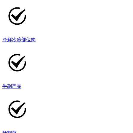
冷鲜冷冻部位肉
牛副产品
预制菜