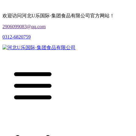
欢迎访问河北U乐国际·集团食品有限公司官方网站！
2906099083@qq.com
0312-6820759