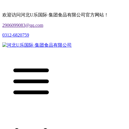
欢迎访问河北U乐国际·集团食品有限公司官方网站！
2906099083@qq.com
0312-6820759