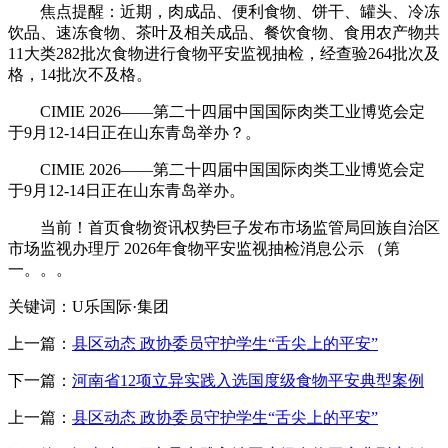
焦点提醒：近期，肉成品、便利食物、饼干、罐头、冷冻
饮品、速冻食物、茶叶及相关成品、餐饮食物、食用农产物共
11大类282批次食物进行食物平安监视抽检，经查验264批次及
格，14批次不及格。
CIMIE 2026——第二十四届中国国际肉类工业博览会定
于9月12-14日正在山东青岛举办？。
CIMIE 2026——第二十四届中国国际肉类工业博览会定
于9月12-14日正在山东青岛举办。
当前！首页食物资讯权势巨子发布市场监管局回族自治区
市场监视办理厅 2026年食物平安监视抽检消息公示 （第
一。。。
关键词：U乐国际·集团
上一篇：
县区动态 政协委员守护学生“舌尖上的平安”
下一篇：
河南省12项立异实践入选国度级食物平安典型案例
上一篇：
县区动态 政协委员守护学生“舌尖上的平安”