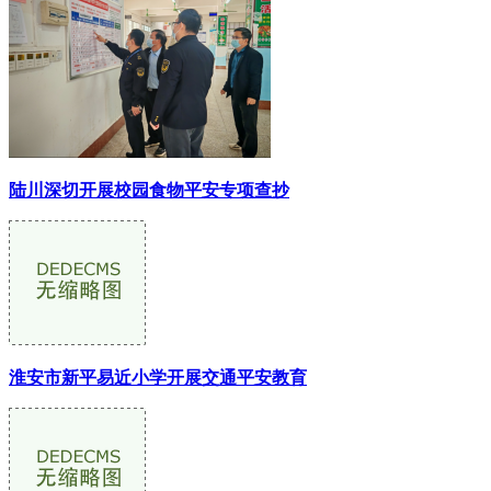
陆川深切开展校园食物平安专项查抄
淮安市新平易近小学开展交通平安教育