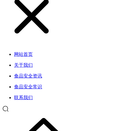
网站首页
关于我们
食品安全资讯
食品安全常识
联系我们