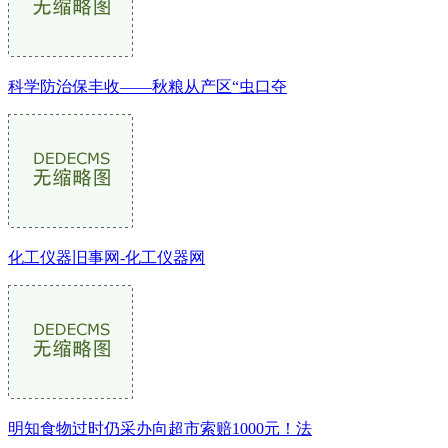
科学防治保丰收——秋粮从产区“虫口夺
化工仪器旧事网-化工仪器网
明知食物过时仍采办向超市索赔1000元！法