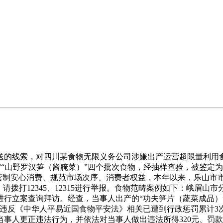
的线索，对四川某食物无限义务公司涉嫌出产运营超限量利用食
笋”“山野罗汉笋（酱腌菜）”四个批次食物，经抽样查验，被鉴
为营制安心消费、规范市场次序、消费者权益，本年以来，乐山市
请拨打12345、12315进行举报。食物范畴案例如下：峨眉
行立案查询拜访。经查，当事人出产的“功夫笋片（蔬菜成品）”“
因违反《中华人平易近国食物平安法》相关已遭到行政惩罚累计3
当事人更正违法行为，并依法对当事人做出违法所得320元、罚款8