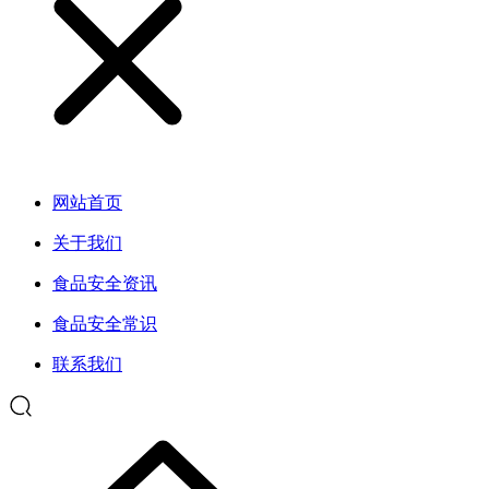
网站首页
关于我们
食品安全资讯
食品安全常识
联系我们