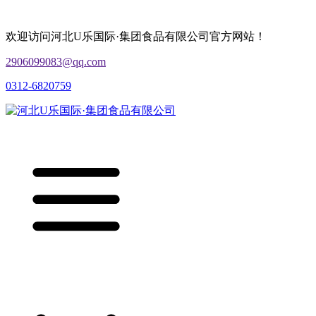
欢迎访问河北U乐国际·集团食品有限公司官方网站！
2906099083@qq.com
0312-6820759