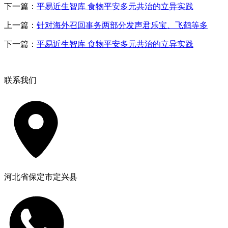
下一篇：
平易近生智库 食物平安多元共治的立异实践
上一篇：
针对海外召回事务两部分发声君乐宝、飞鹤等多
下一篇：
平易近生智库 食物平安多元共治的立异实践
联系我们
河北省保定市定兴县