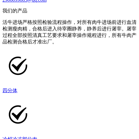
我们的产品
活牛进场严格按照检验流程操作，对所有肉牛进场前进行血清
检测瘦肉精，合格后进入待宰圈静养，静养后进行屠宰。屠宰
过程全部按照清真工艺要求和屠宰操作规程进行，所有牛肉产
品检测合格后才准出厂。
四分体