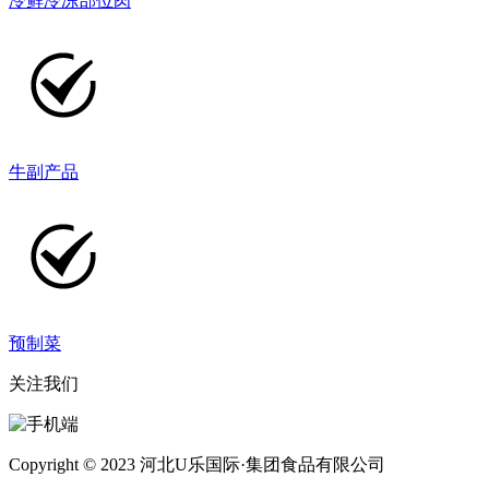
冷鲜冷冻部位肉
牛副产品
预制菜
关注我们
Copyright © 2023 河北U乐国际·集团食品有限公司