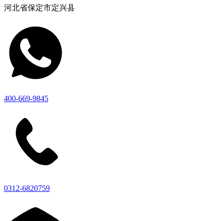
河北省保定市定兴县
400-669-9845
0312-6820759