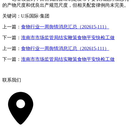
的产物尺度和优良出产规范尺度，但相关配套律例尚未完美。
关键词：U乐国际·集团
上一篇：
食物行业一周舆情消息汇总（202615-111）
下一篇：
淮南市市场监管局结实鞭策食物平安快检工做
上一篇：
食物行业一周舆情消息汇总（202615-111）
下一篇：
淮南市市场监管局结实鞭策食物平安快检工做
联系我们