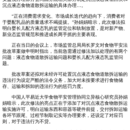
沉点液态食物道散拆运输的具体办理…。
“正在消费需求变化、市场成长迭代的趋向下，消费者对
于婴配乳品的质量逃求不竭提拔。”孙娟娟暗示，此次修法拟
明白婴长儿配方液态乳的监管定位和轨制放置，是对新产物、
新业态监管规范和推进成长两手抓的主要表现。
正在当日的会议上，市场监管总局局长罗文对食物平安法
批改草案做申明时指出，当前急需通过修法加以处理的有两个
问题：液态食物道散拆运输问题和婴长儿配方液态乳监管问
题。
批改草案还拟对未经许可处置沉点液态食物道散拆运输的
违法行为设定严酷的法令义务，加大对未按要求进行食物储
存、运输和拆卸的违法行为的惩罚力度。
中国人平易近大学食物平安管理协同立异核心研究员孙娟
娟暗示，此次修法的亮点正在于添加了对沉点液态食物散拆运
输实施许可，明白运输东西和容器等硬件前提，交付拆卸运输
各环节跟尾、过程节制取记实等办理要求，还设定了对应罚
则，对于违法行为不贷。