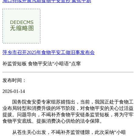
海口持续开展汛期食物平安查抄 聚焦平易
萍乡市召开2025年食物平安工做旧事发布会
补监管短板 食物平安法“小暗语”点窜
发布时间：
2026-01-14
国务院食安委专家组苏婧指出，当前，我国正处于食物工
业布局转型和消费升级的环节阶段，对食物平安的关心过活益
提拔。问题导向，不竭补齐食物平安链条监管短板，将为守牢
食物平安底线、提振消费决心供给的法令保障。
从苍生关心出发，不竭补齐监管缝隙，此次采纳“小暗