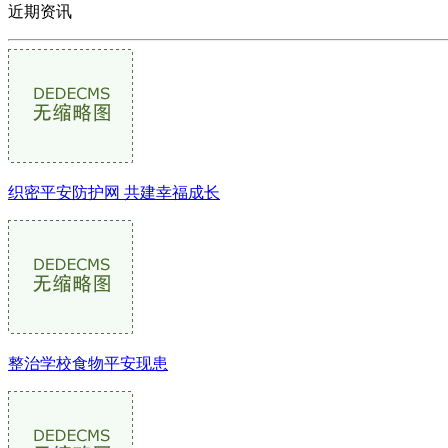
近期资讯
织密平安防护网 共建幸福成长
整治学校食物平安现患