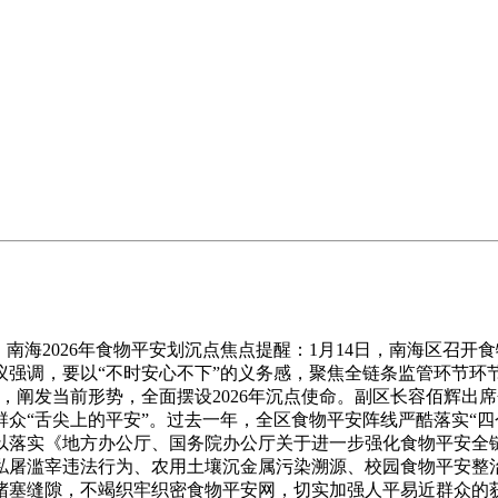
2026年食物平安划沉点焦点提醒：1月14日，南海区召开食
会议强调，要以“不时安心不下”的义务感，聚焦全链条监管环节环
做，阐发当前形势，全面摆设2026年沉点使命。副区长容佰辉出
众“舌尖上的平安”。过去一年，全区食物平安阵线严酷落实“四
以落实《地方办公厅、国务院办公厅关于进一步强化食物平安全
私屠滥宰违法行为、农用土壤沉金属污染溯源、校园食物平安整
塞缝隙，不竭织牢织密食物平安网，切实加强人平易近群众的获