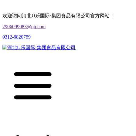
欢迎访问河北U乐国际·集团食品有限公司官方网站！
2906099083@qq.com
0312-6820759