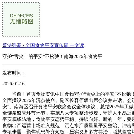
普法强基 · 全国食物平安宣传周 一文读
守护“舌尖上的平安”不松弛！南海2026年食物平
发布时间：
2026-01-16
当前！首页食物资讯中国食物守护“舌尖上的平安”不松弛！南海
全面摆设2026年沉点使命。副区长容佰辉出席会议并讲话。
安”。南海区召开食物平安联席会议全体味议，总结2025年工
全链条监管环节环节，实施八大专项整治步履，守护人平易近群
平安底线防地，食物平安态势平稳、持续向好。新的一年，要
食物出产运营市场准入规范、沉点水产质量量平安整治、冲击
专项步履，聚焦现患补齐短板，压实义务多方共治，聪慧监管堵