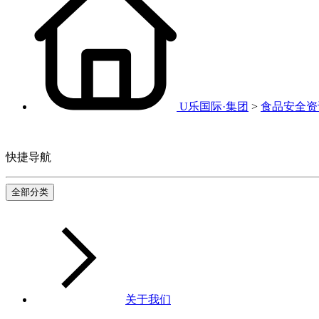
U乐国际·集团
>
食品安全资
快捷导航
全部分类
关于我们