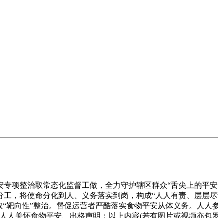
项整治取常态化监督工做，全力守护辖区群众“舌尖上的平安
分工，将使命分化到人、义务落实到岗，构成“人人有责、层层尽
取“靶向性”整治。督促运营者严酷落实食物平安从体义务。人人
人人关怀食物平安、出格声明：以上内容(若有图片或视频亦包罗