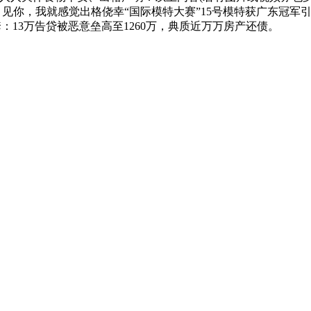
见你，我就感觉出格侥幸“国际模特大赛”15号模特获广东冠军
套：13万告贷被恶意垒高至1260万，典质近万万房产还债。