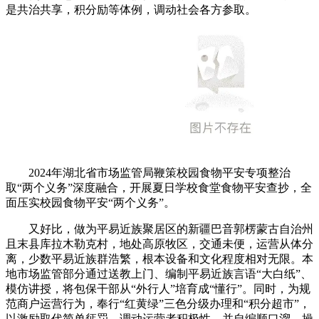
是共治共享，积分励等体例，调动社会各方参取。
2024年湖北省市场监管局鞭策校园食物平安专项整治
取“两个义务”深度融合，开展夏日学校食堂食物平安查抄，全
面压实校园食物平安“两个义务”。
又好比，做为平易近族聚居区的新疆巴音郭楞蒙古自治州
且末县库拉木勒克村，地处高原牧区，交通未便，运营从体分
离，少数平易近族群浩繁，根本设备和文化程度相对无限。本
地市场监管部分通过送教上门、编制平易近族言语“大白纸”、
模仿讲授，将包保干部从“外行人”培育成“懂行”。同时，为规
范商户运营行为，奉行“红黄绿”三色分级办理和“积分超市”，
以激励取代简单惩罚，调动运营者积极性，并自编顺口溜，操