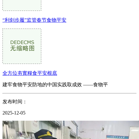
“利剑步履”监管春节食物平安
全方位夯實糧食平安根底
建牢食物平安防地的中国实践取成效 ——食物平
发布时间：
2025-12-05