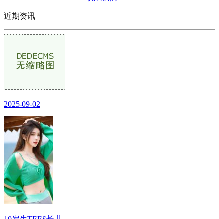
近期资讯
2025-09-02
10岁生TEES长儿