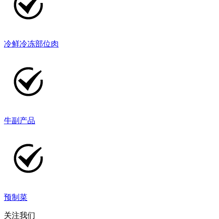
冷鲜冷冻部位肉
牛副产品
预制菜
关注我们