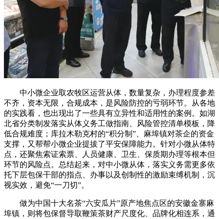
中小微企业取农牧区运营从体，数量复杂，办理程度参差
不齐，资本无限，合规成本，是风险防控的亏弱环节。从各地
的实践看，也出现出了一些具有立异性和适用性的案例。如湖
北省分类制发落实从体义务工做指南、风险管控清单模板，降
低合规难度；库拉木勒克村的“积分制”、麻埠镇对茶企的资金
支撑，又帮帮小微企业提拔了平安保障能力。针对小微从体特
点，还聚焦索证索票、人员健康、卫生、保质期办理等根本但
环节的风险点。总结起来，对中小微从体，落实义务需更多依
托下层包保干部的指点、办事以及创制性的激励束缚机制，沉
视实效，避免“一刀切”。
做为中国十大名茶“六安瓜片”原产地焦点区的安徽金寨麻
埠镇，则将包保督导取鞭策茶财产尺度化、品牌化相连系，通