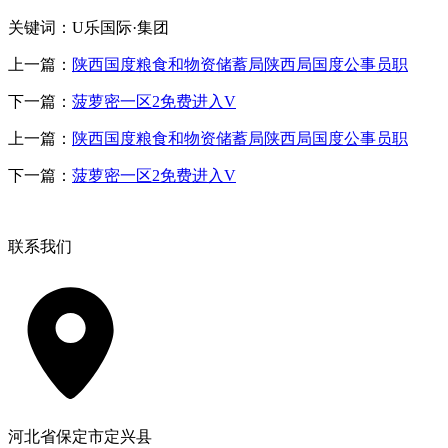
关键词：U乐国际·集团
上一篇：
陕西国度粮食和物资储蓄局陕西局国度公事员职
下一篇：
菠萝密一区2免费进入V
上一篇：
陕西国度粮食和物资储蓄局陕西局国度公事员职
下一篇：
菠萝密一区2免费进入V
联系我们
河北省保定市定兴县