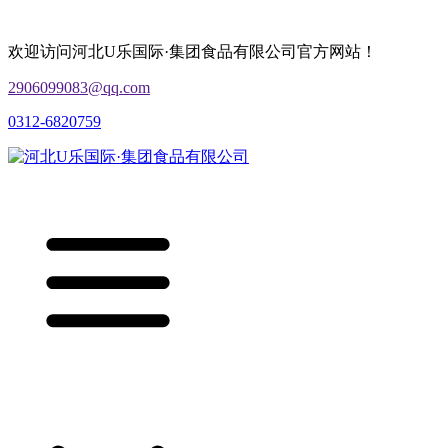
欢迎访问河北U乐国际·集团食品有限公司官方网站！
2906099083@qq.com
0312-6820759