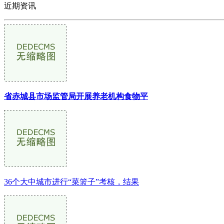
近期资讯
省赤城县市场监管局开展养老机构食物平
36个大中城市进行“菜篮子”考核，结果