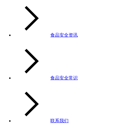
食品安全资讯
食品安全常识
联系我们