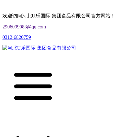
欢迎访问河北U乐国际·集团食品有限公司官方网站！
2906099083@qq.com
0312-6820759