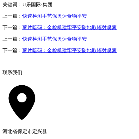
关键词：U乐国际·集团
上一篇：
快速检测手艺保奥运食物平安
下一篇：
薯片暗码：金检机建牢平安防地取辐射樊篱
上一篇：
快速检测手艺保奥运食物平安
下一篇：
薯片暗码：金检机建牢平安防地取辐射樊篱
联系我们
河北省保定市定兴县