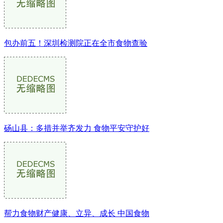
包办前五！深圳检测院正在全市食物查验
砀山县：多措并举齐发力 食物平安守护好
帮力食物财产健康、立异、成长 中国食物