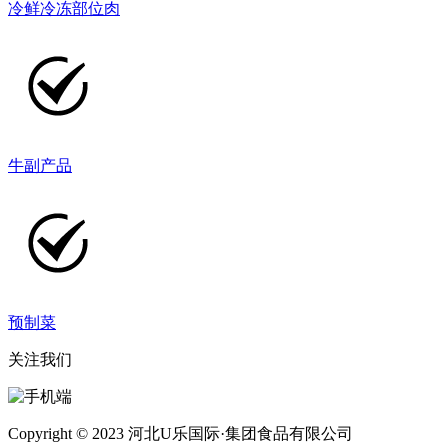
冷鲜冷冻部位肉
牛副产品
预制菜
关注我们
Copyright © 2023 河北U乐国际·集团食品有限公司