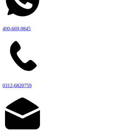
400-669-9845
0312-6820759