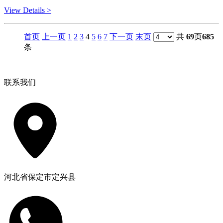
View Details >
首页
上一页
1
2
3
4
5
6
7
下一页
末页
共
69
页
685
条
联系我们
河北省保定市定兴县