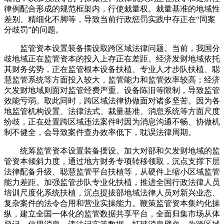
律例配合形成的规范框架内，行使裁量权。裁量基准的地域性
差别、精细化不脚等，导致当前行政惩罚实践中存正在“同案
分歧罚”的问题。
监管资本设置装备摆设取跨区域法律问题。当前，我国分
歧地域正在监管资本的投入上存正在差距。经济发财地域依托
其财务劣势，正在监管根本设备扶植、专业人才步队扶植、聪
慧监管系统等方面投入较大，监管能力和监管效率较高；经济
欠发财地域则面对监管经费严重、设备陈旧等限制，导致监管
效能亏弱。取此同时，跨区域法律协做面对诸多坚苦。因为各
地监管机构设置、法律法式、裁量基准、消息系统等方面尺度
纷歧，正在处置跨区域违法案件时因为消息沟通不畅、协做机
制不健全，会导致案件查办效率低下，耽误法律周期。
统筹监管资本设置装备摆设。加大对部和欠发财地域的监
管资本倾斜力度，通过地方财务专项转移领取，沉点支撑下层
法律配备升级、聪慧监管平台扶植等，从硬件上缩小区域监管
能力差距。加强监管步队专业化扶植，推进全国行政法律人员
培训尺度化系统扶植，沉点提拔部地域法律人员对新兴业态、
复杂案件的法令合用和营业实操能力。鞭策监管资本集约化操
纵，建立全国一体化的监管数据共享平台，全面归集市场从体