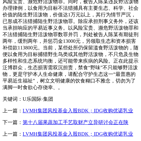
风险宝贵、濒危野活泼物罪。同时，被告人陈某违反野活泼物
办理律例，以食用为目标不法猎捕具有主要生态、科学、社会
价值的陆生野活泼物，价值达1万元以上，其行为情节严沉，
已形成不法猎捕陆生野活泼物罪。除应承担刑事义务外，还该
当承担响应的平易近事义务。以风险宝贵、濒危野活泼物罪和
不法猎捕陆生野活泼物罪数罪并罚，判处被告人陈某有期徒刑
两年，缓刑两年，并惩罚金13000元，另领取生态和资本损害
补偿款113800元。当前，某些处所仍保留滥食野活泼物的，随
便以食用为目标捕猎野生鸟类或其他野活泼物，不只危及生物
多样性和生态系统均衡，还可能带来疾病的风险。正在此提示
泛博群众，生态损害需双沉担责，禁食“野味”不只能够野活泼
物，更是守护本人生命健康，请配合守护生态这一“最普惠的
平易近生福祉”，树立文明健康的饮食糊口不雅念，切勿为了
满脚一时食欲心存侥幸、。
关键词：U乐国际·集团
上一篇：
LVMH集团风投基金入股BDK；IDG收购优诺乳业
下一篇：
第十八届果蔬加工手艺取财产立异研讨会正在陕
上一篇：
LVMH集团风投基金入股BDK；IDG收购优诺乳业