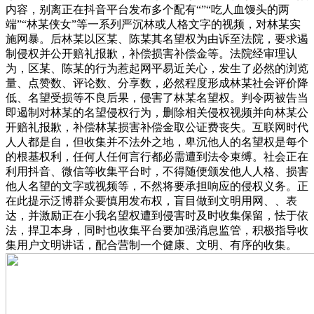
内容，别离正在抖音平台发布多个配有“”“吃人血馒头的两
端”“林某侠女”等一系列严沉林或人格文字的视频，对林某实
施网暴。后林某以区某、陈某其名望权为由诉至法院，要求遏
制侵权并公开赔礼报歉，补偿损害补偿金等。法院经审理认
为，区某、陈某的行为惹起网平易近关心，发生了必然的浏览
量、点赞数、评论数、分享数，必然程度形成林某社会评价降
低、名望受损等不良后果，侵害了林某名望权。判令两被告当
即遏制对林某的名望侵权行为，删除相关侵权视频并向林某公
开赔礼报歉，补偿林某损害补偿金取公证费丧失。互联网时代
人人都是自，但收集并不法外之地，卑沉他人的名望权是每个
的根基权利，任何人任何言行都必需遭到法令束缚。社会正在
利用抖音、微信等收集平台时，不得随便颁发他人人格、损害
他人名望的文字或视频等，不然将要承担响应的侵权义务。正
在此提示泛博群众要慎用发布权，盲目做到文明用网、、表
达，并激励正在小我名望权遭到侵害时及时收集保留，怯于依
法，捍卫本身，同时也收集平台要加强消息监管，积极指导收
集用户文明讲话，配合营制一个健康、文明、有序的收集。