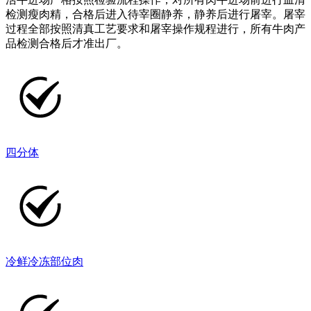
检测瘦肉精，合格后进入待宰圈静养，静养后进行屠宰。屠宰
过程全部按照清真工艺要求和屠宰操作规程进行，所有牛肉产
品检测合格后才准出厂。
四分体
冷鲜冷冻部位肉