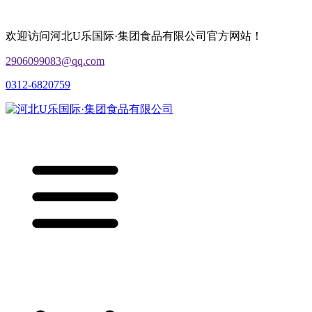
欢迎访问河北U乐国际·集团食品有限公司官方网站！
2906099083@qq.com
0312-6820759