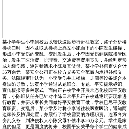
某小学学生小李到校后以较快速度步行赶往教室，路子分析楼
楼梯口时，因不及取从楼梯上靠左小跑而下的小陈发生碰撞，
形成小李受伤的变乱。变乱发生后，小李因受伤到病院接管医
治，发生了医治费、护理费、交通费等费用丧失，并经判定形
成九级伤残，遂告状请求小陈及其父母、某小学补偿丧失合计
35万余元，某安全公司正在校方义务安全范畴内承担补偿义
务。法院经审理认为，小李受伤并非楼梯、走廊等设备场合本
身缺陷导致，涉案小学通过从题班会、专题、平安提示标识、
宣传板报等多种形式，面向正在校学生开展常态化校园平安教
育，小陈班从任亦已针对小陈日常平凡正在校逃逐玩耍现象进
行教育，并要求家长共同做好平安教育工做，学校已尽平安教
育职责。变乱后，某小学及时将小李送往校医室医治，通知两
边家长及协调处置，亦履行了学校需要的办理职责。连系各方
变乱义务，判决侵权人小陈父母补偿小李26万余元。学生是家
庭的但愿，更是国度的将来，校园平安关乎每个学生的健康成