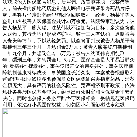
法获取他人医保账号消息，后雇佣、放置廖某聪、沈某伟等
人，前去省内多地药店盗刷他人医保电子凭证采办药品片仔
癀，再将片仔癀邮寄给犯罪团伙回购取利。经查，杨某平等人
盗刷13名被害人医保基金共计23万余元。法院经审理认为，被
告人杨某平、廖某聪、沈某伟以不法拥有为目标，多次盗窃他
人财物，其行为均已形成盗窃罪。鉴于三人有认罚、退赔被害
人丧失等情节，予以从轻惩罚。以盗窃罪判决被告人杨某平有
期徒刑三年三个月，并惩罚金3万元；被告人廖某聪有期徒刑
二年九个月，并惩罚金2。5万元；被告人沈某伟有期徒刑二
年，缓刑三年，并惩罚金1。5万元。医保基金是人平易近群众
的“看病钱”“拯救钱”，事关泛博群众的亲身好处，事关医疗保
障轨制健康持续成长，事关国度长治久安。本案被告报酬取利
帮帮犯罪团伙盗刷多名参保群众医保凭证采办指定药品，涉案
金额庞大，具有严沉的社会风险性。宽严相济刑事政策，依法
惩处各类涉医保基金犯为，彰显出群众财富和医保基金平安的
决心。同时也参保人务必严酷恪守医保相关，妥帖规范医保码
利用，依法好小我医保权益，切勿因小利而触碰法令红线