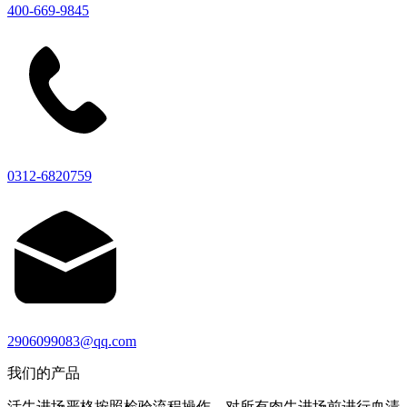
400-669-9845
0312-6820759
2906099083@qq.com
我们的产品
活牛进场严格按照检验流程操作，对所有肉牛进场前进行血清