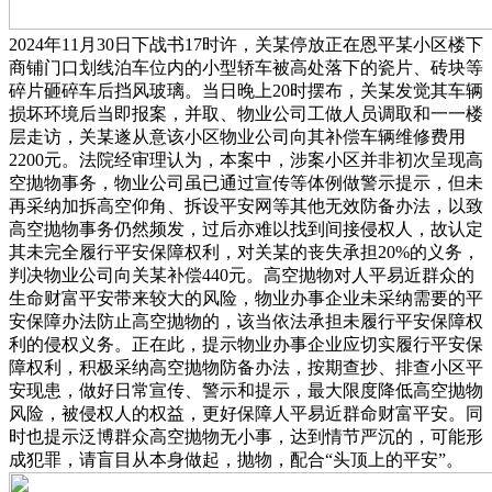
2024年11月30日下战书17时许，关某停放正在恩平某小区楼下
商铺门口划线泊车位内的小型轿车被高处落下的瓷片、砖块等
碎片砸碎车后挡风玻璃。当日晚上20时摆布，关某发觉其车辆
损坏环境后当即报案，并取、物业公司工做人员调取和一一楼
层走访，关某遂从意该小区物业公司向其补偿车辆维修费用
2200元。法院经审理认为，本案中，涉案小区并非初次呈现高
空抛物事务，物业公司虽已通过宣传等体例做警示提示，但未
再采纳加拆高空仰角、拆设平安网等其他无效防备办法，以致
高空抛物事务仍然频发，过后亦难以找到间接侵权人，故认定
其未完全履行平安保障权利，对关某的丧失承担20%的义务，
判决物业公司向关某补偿440元。高空抛物对人平易近群众的
生命财富平安带来较大的风险，物业办事企业未采纳需要的平
安保障办法防止高空抛物的，该当依法承担未履行平安保障权
利的侵权义务。正在此，提示物业办事企业应切实履行平安保
障权利，积极采纳高空抛物防备办法，按期查抄、排查小区平
安现患，做好日常宣传、警示和提示，最大限度降低高空抛物
风险，被侵权人的权益，更好保障人平易近群命财富平安。同
时也提示泛博群众高空抛物无小事，达到情节严沉的，可能形
成犯罪，请盲目从本身做起，抛物，配合“头顶上的平安”。